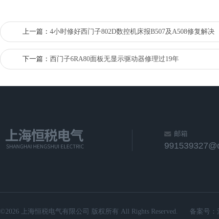
上一篇：
4小时修好西门子802D数控机床报B507及A508修复解决
下一篇：
西门子6RA80面板无显示驱动器修理过19年
邮箱
991539327@
©2026 上海恒税电气有限公司 版权所有 All Rights Reserved.
备案号：