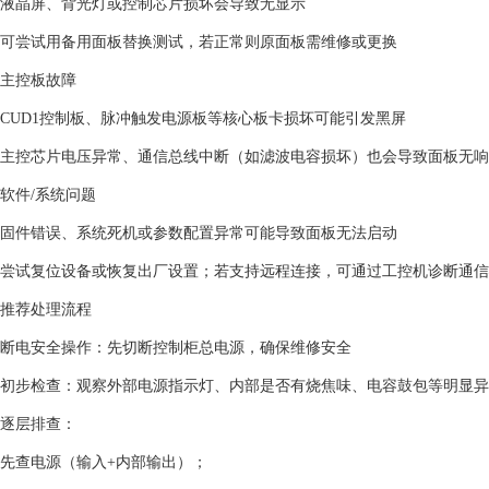
液晶屏、背光灯或控制芯片损坏会导致无显示‌
可尝试用备用面板替换测试，若正常则原面板需维修或更换‌
‌主控板故障‌
CUD1控制板、脉冲触发电源板等核心板卡损坏可能引发黑屏‌
主控芯片电压异常、通信总线中断（如滤波电容损坏）也会导致面板无响
‌软件/系统问题‌
固件错误、系统死机或参数配置异常可能导致面板无法启动‌
尝试复位设备或恢复出厂设置；若支持远程连接，可通过工控机诊断通信
‌推荐处理流程‌
‌断电安全操作‌：先切断控制柜总电源，确保维修安全‌
‌初步检查‌：观察外部电源指示灯、内部是否有烧焦味、电容鼓包等明显异
‌逐层排查‌：
先查电源（输入+内部输出）；