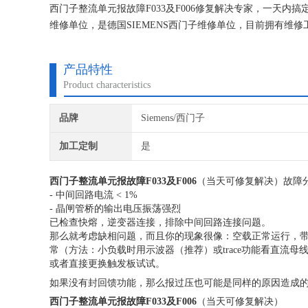
西门子整流单元报故障F033及F006修复解决专家，一天内
维修单位，是德国SIEMENS西门子维修单位，目前拥有
究,保证不在次损坏机器，不收取任何检测费用,维修西门子
产品特性
Product characteristics
品牌
Siemens/西门子
加工定制
是
西门子整流单元报故障F033及F006
（当天可修复解决）故障分
- 中间回路电流 < 1%
- 晶闸管桥的输出电压振荡强烈
已检查快熔，逆变器连接，排除中间回路连接问题。
那么就考虑缺相问题，而且你的现象很像：空载正常运行，
常（方法：小负载时用示波器（推荐）或trace功能看直流母
或者直接更换触发板试试。
如果没有封
回馈功能，那么报过压也可能是同样的原因造成
西门子整流单元报故障F033及F006
（当天可修复解决）