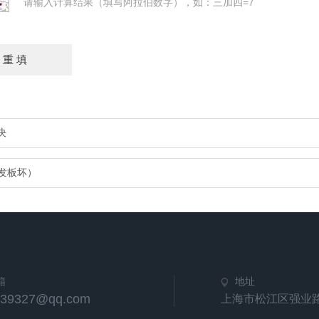
请输入计算结果（填写阿拉伯数字），如：三加四=7
决
触发板坏）
箱
地址
539327@qq.com
上海市松江区强业路