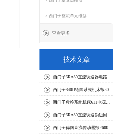
> 西门子逆变器维修
> 西门子整流单元维修
查看更多
技术文章
西门子6RA80直流调速器电路板坏销售修理单位
西门子840D德国系统机床报300501修复解决
西门子数控系统机床611电源模块灯不显示修复解决
西门子6RA80直流调速励磁回路坏报F60005修复排除
西门子德国直流传动器报F60067高温报警修复排除方法