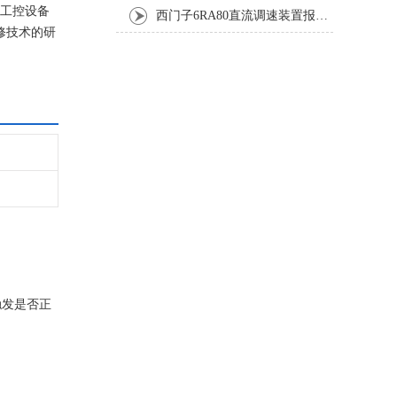
事工控设备
西门子6RA80直流调速装置报F60035修复排除方法
修技术的研
触发是否正