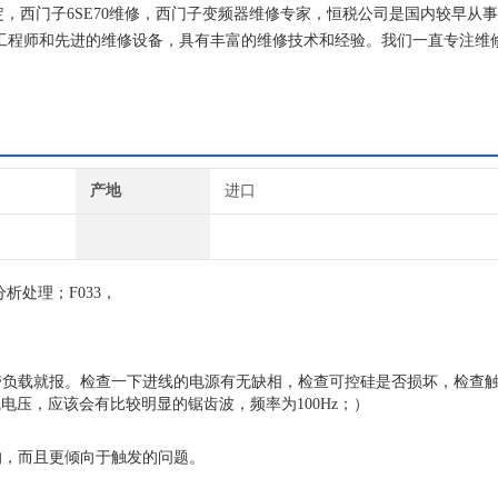
搞定，西门子6SE70维修，西门子变频器维修专家，恒税公司是国内较早从
维修工程师和先进的维修设备，具有丰富的维修技术和经验。我们一直专注维
就找专修西门子公司！
产地
进口
析处理；F033，
带负载就报。检查一下进线的电源有无缺相，检查可控硅是否损坏，检查
线电压，应该会有比较明显的锯齿波，频率为100Hz；）
的，而且更倾向于触发的问题。