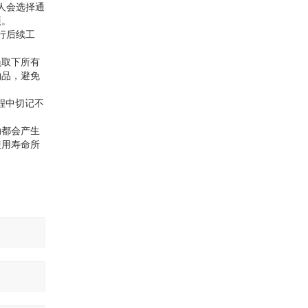
人会选择通
项。
行后续工
员取下所有
物品，避免
程中切记不
动都会产生
使用寿命所