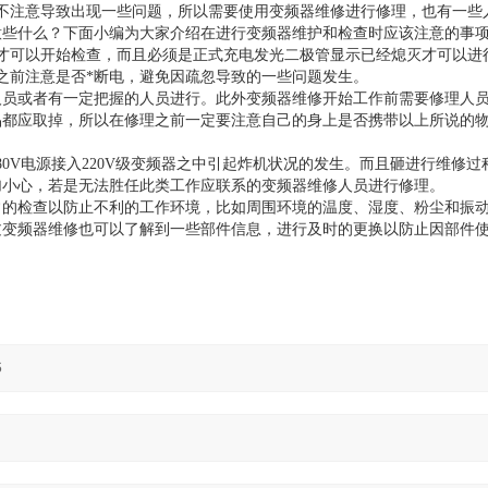
不注意导致出现一些问题，所以需要使用变频器维修进行修理，也有一些
意些什么？下面小编为大家介绍在进行变频器维护和检查时应该注意的事
才可以开始检查，而且必须是正式充电发光二极管显示已经熄灭才可以进
之前注意是否*断电，避免因疏忽导致的一些问题发生。
人员或者有一定把握的人员进行。此外变频器维修开始工作前需要修理人
品都应取掉，所以在修理之前一定要注意自己的身上是否携带以上所说的
0V电源接入220V级变频器之中引起炸机状况的发生。而且砸进行维修过
加小心，若是无法胜任此类工作应联系的变频器维修人员进行修理。
常的检查以防止不利的工作环境，比如周围环境的温度、湿度、粉尘和振
过变频器维修也可以了解到一些部件信息，进行及时的更换以防止因部件