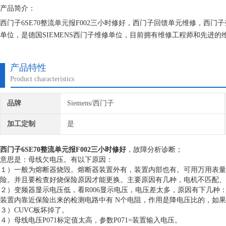
产品简介：
西门子6SE70整流单元报F002三小时修好，西门子回馈单元维修，西门
单位，是德国SIEMENS西门子维修单位，目前拥有维修工程师和先进
的研究,保证不在次损坏机器，不收取任何检测费用,维修西门子就找专修
产品特性
Product characteristics
品牌
Siemens/西门子
加工定制
是
西门子6SE70整流单元报F002三小时修好
，故障分析诊断；
意思是：母线欠电压。有以下原因：
１）一般为熔断器烧毁。熔断器装置外有，装置内部也有。可用万用表量
险。并且要检查好烧保险原因才能更换。主要原因有几种，电机不匹配、
２）变频器显示电压低，看R006显示电压，电压差太多，原因有下几种
装置内靠近保险出来的检测电路中有 N个电阻，作用是降电压比的，如
３）CUVC板坏掉了。
４）母线电压P071标定值太高，参数P071=装置输入电压。