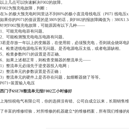
以上几点可以快速解决F002的故障。
F002为预充电故障，判断：
在3s 的极大预充电时间里达不到80%的极小直流母线电压（P071 线电压x1
如果你的P071的值设置的是380V的话，则F002的报故障阈值为：380X1.34X
针对F002预充电故障，可能原因有以下几种——
1、可能充电电容有问题。
2、可能检测预充电电压电路有问题。
3若是存放一年以上的变频器，在使用前，必须预充电，否则就会烧坏电
4、检查进线电源电压有无问题。是否电源电压太低，或者电源缺相。
5、检查参数P071的设置是否正确。
6、如果上述都正常，则检查变频器的整流单元——
1）整流单元必须先于逆变器投入电网；
2）整流单元的参数设置是否正确；
3）整流单元的硬件上是否存在问题，如熔断器烧了等等。
P071=装置输入电压
西门子6SE70整流单元报F002三小时修好
上海恒税电气有限公司，你的选择没有错。公司自成立以来，长期销售维
了丰富的维修经验，对所维修的机器建立*的维修档案，所有我们维修的