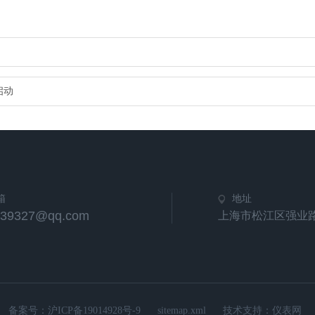
启动
箱
地址
539327@qq.com
上海市松江区强业路
备案号：
沪ICP备19014928号-9
sitemap.xml
技术支持：
仪表网