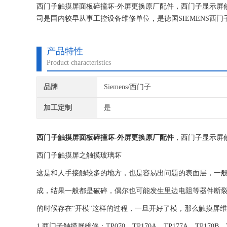
西门子触摸屏面板碎撞坏-外屏更换原厂配件，西门子显示屏
司是国内较早从事工控设备维修单位，是德国SIEMENS
断经验。我们一直专注维修技术的研究,保证不在次损坏机器
产品特性
Product characteristics
品牌
Siemens/西门子
加工定制
是
西门子触摸屏面板碎撞坏-外屏更换原厂配件
，西门子显示屏
西门子触摸屏之触摸玻璃坏
这是和人手接触较多的地方，也是容易出问题的表面层，一
成，结果一般都是破碎，偶尔也可能发生里边电阻等器件断
的时候存在“开模"这样的过程，一旦开好了模，那么触摸屏
1.西门子触摸屏维修：TP070、TP170A、TP177A、TP170B、TP1