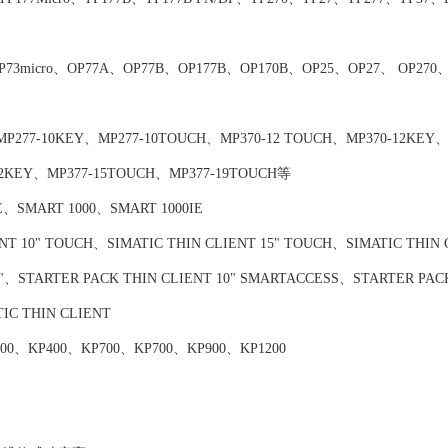
icro、OP77A、OP77B、OP177B、OP170B、OP25、OP27、 OP270、
-10KEY、MP277-10TOUCH、MP370-12 TOUCH、MP370-12KEY、
12KEY、MP377-15TOUCH、MP377-19TOUCH等
SMART 1000、SMART 1000IE
T 10" TOUCH、SIMATIC THIN CLIENT 15" TOUCH、SIMATIC THIN 
10"、STARTER PACK THIN CLIENT 10" SMARTACCESS、STARTER PAC
IC THIN CLIENT
1200、KP400、KP700、KP700、KP900、KP1200