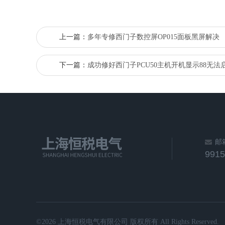
上一篇：
多年专修西门子数控屏OP015面板黑屏解决
下一篇：
成功修好西门子PCU50主机开机显示88无法
邮
991
©2026 上海恒税电气有限公司 版权所有 All Rights Reserved.