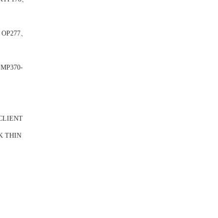
OP277、
MP370-
CLIENT
K THIN