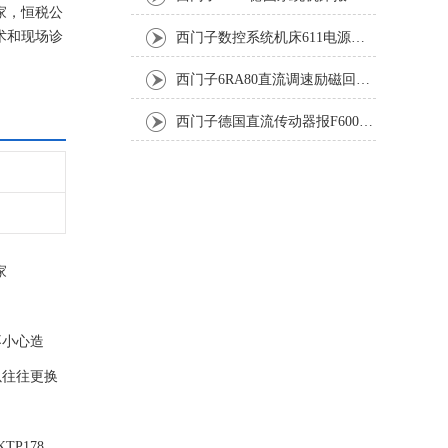
家，恒税公
术和现场诊
西门子数控系统机床611电源模块灯不显示修复解决
西门子6RA80直流调速励磁回路坏报F60005修复排除
西门子德国直流传动器报F60067高温报警修复排除方法
家
不小心造
以往往更换
KTP178、