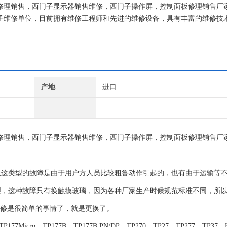
修理销售，西门子显示器销售维修，西门子操作屏，控制面板修理销售厂
西门子维修单位，目前拥有维修工程师和先进的维修设备，具有丰富的维修技
，不收取任何检测费用,维修西门子就找专修西门子公司！
产地
进口
修理销售，西门子显示器销售维修，西门子操作屏，控制面板修理销售厂
般这类型的故障是由于用户方人员比较粗鲁动作引起的，也有由于运输等
裂，这种故障只有换触摸玻璃，因为各种厂家生产时候规范标准不同，所
维修是很简单的事情了，就是更换了。
77Micro、TP177B、TP177B PN/DP、TP270、TP27、TP277、TP37、