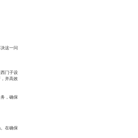
解决这一问
类西门子设
断，并高效
服务，确保
场。在确保