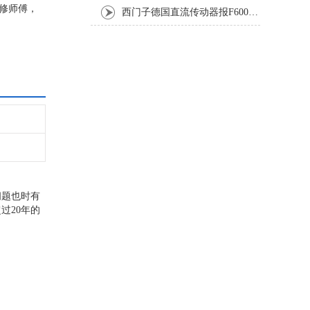
维修师傅，
西门子德国直流传动器报F60067高温报警修复排除方法
问题也时有
过20年的