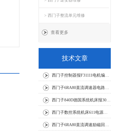
> 西门子逆变器维修
> 西门子整流单元维修
查看更多
技术文章
西门子控制器报F31111电机编码器坏修复解决
西门子6RA80直流调速器电路板坏销售修理单位
西门子840D德国系统机床报300501修复解决
西门子数控系统机床611电源模块灯不显示修复解决
西门子6RA80直流调速励磁回路坏报F60005修复排除