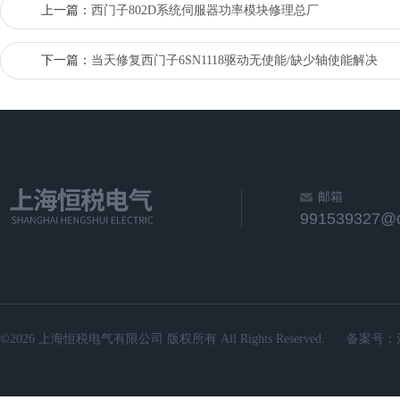
上一篇：
西门子802D系统伺服器功率模块修理总厂
下一篇：
当天修复西门子6SN1118驱动无使能/缺少轴使能解决
邮箱
991539327@
©2026 上海恒税电气有限公司 版权所有 All Rights Reserved.
备案号：