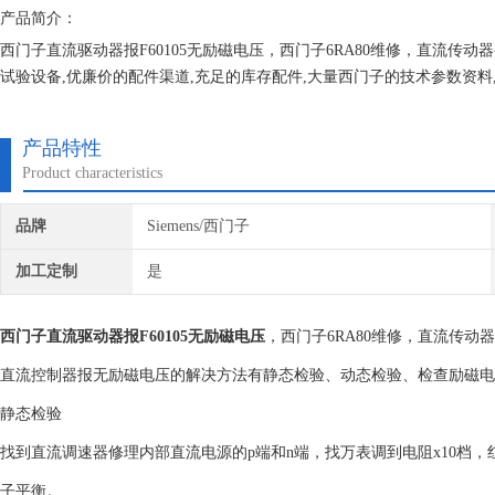
产品简介：
西门子直流驱动器报F60105无励磁电压，西门子6RA80维修，直流传
试验设备,优廉价的配件渠道,充足的库存配件,大量西门子的技术参数资
服务，永远坚持合理收费，免费检测，可持续合作发展模式面对所有大小
产品特性
Product characteristics
品牌
Siemens/西门子
加工定制
是
西门子直流驱动器报F60105无励磁电压
，西门子6RA80维修，直流传动
直流控制器报无励磁电压的解决方法有静态检验、动态检验、检查励磁电
静态检验
找到直流调速器修理内部直流电源的p端和n端，找万表调到电阻x10档，
子平衡。