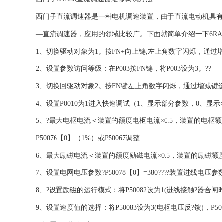
西门子直流调速器是一种电机调速装置，由于直流电动机具有
—直流调速器，应用的领域比较广。下面就简单介绍一下6RA
1、切换驱动对象为1。按FN+向上键,左上角数字闪烁，通过
2、设置参数访问等级：在P003按FN键，将P003设为3。??
3、切换回驱动对象2。按FN键左上角数字闪烁，通过增减键
4、设置P0010为1进入快速调试（1、显示部分参数，0、显
5、?最大电枢电流＜装置的额度电枢电流×0.5，装置的电枢
P50076【0】（1%）或P50067调整
6、最大励磁电流＜装置的额度励磁电流×0.5，装置的励磁额度直
7、设置电网电压参数?P50078【0】=380????装置进线电压参数
8、?设置励磁的运行模式：将P50082设为1(进线接触?器合闸时
9、设置速度值的选择：将P50083设为3(电枢电压反?馈)，P5011