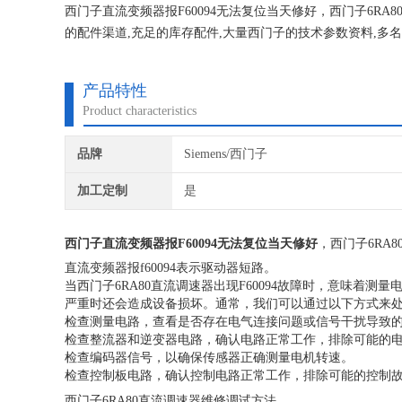
西门子直流变频器报F60094无法复位当天修好，西门子6R
的配件渠道,充足的库存配件,大量西门子的技术参数资料,多
合理收费，免费检测，可持续合作发展模式面对所有大小客
产品特性
Product characteristics
品牌
Siemens/西门子
加工定制
是
西门子直流变频器报F60094无法复位当天修好
，西门子6RA8
直流变频器报f60094表示驱动器短路。
当西门子6RA80直流调速器出现F60094故障时，意味着
严重时还会造成设备损坏。通常，我们可以通过以下方式来处理西门
检查测量电路，查看是否存在电气连接问题或信号干扰导致
检查整流器和逆变器电路，确认电路正常工作，排除可能的
检查编码器信号，以确保传感器正确测量电机转速。
检查控制板电路，确认控制电路正常工作，排除可能的控制
西门子6RA80直流调速器维修调试方法