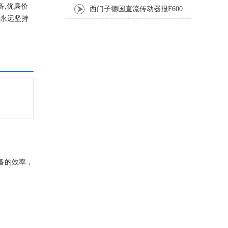
备,优廉价
西门子德国直流传动器报F60067高温报警修复排除方法
，永远坚持
设备的效率，