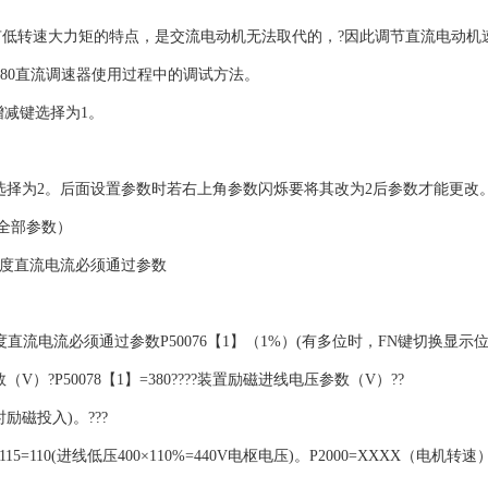
低转速大力矩的特点，是交流电动机无法取代的，?因此调节直流电动机
80直流调速器使用过程中的调试方法。
增减键选择为1。
选择为2。后面设置参数时若右上角参数闪烁要将其改为2后参数才能更改。
示全部参数）
额度直流电流必须通过参数
流电流必须通过参数P50076【1】（1%）(有多位时，FN键切换显示位)
（V）?P50078【1】=380????装置励磁进线电压参数（V）??
励磁投入)。???
5=110(进线低压400×110%=440V电枢电压)。P2000=XXXX（电机转