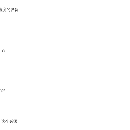
速度的设备
??
??
速）这个必须