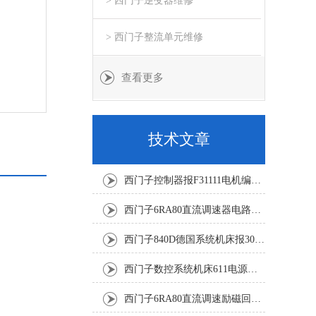
> 西门子逆变器维修
> 西门子整流单元维修
查看更多
技术文章
西门子控制器报F31111电机编码器坏修复解决
西门子6RA80直流调速器电路板坏销售修理单位
西门子840D德国系统机床报300501修复解决
西门子数控系统机床611电源模块灯不显示修复解决
西门子6RA80直流调速励磁回路坏报F60005修复排除