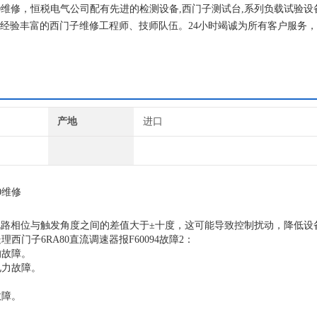
A80维修，恒税电气公司配有先进的检测设备,西门子测试台,系列负载试验设
名经验丰富的西门子维修工程师、技师队伍。24小时竭诚为所有客户服务
户，因为客户是我们的衣食父母，我们竭诚为你们服务。
产地
进口
0维修
测量电路相位与触发角度之间的差值大于±十度，这可能导致控制扰动，降低
子6RA80直流调速器报F60094故障2：
的故障。
电力故障。
故障。