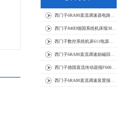
西门子6RA80直流调速器电路板坏销售修理单位
西门子840D德国系统机床报300501修复解决
西门子数控系统机床611电源模块灯不显示修复解决
西门子6RA80直流调速励磁回路坏报F60005修复排除
西门子德国直流传动器报F60067高温报警修复排除方法
西门子6RA80直流调速装置报F60035修复排除方法