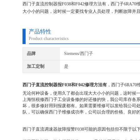
西门子直流控制器报F038和F042修理方法有，西门子6R
大小小的问题，这时候一定要找专业人员处理，判断故障并
上海恒税电气有限公司，你的选择没有错。公司自成立以来，
富的维修经验，对所维修的机器建立*的维修档案
产品特性
Product characteristics
品牌
Siemens/西门子
加工定制
是
西门子直流控制器报F038和F042修理方法有
，西门子6RA7
无论何种设备，使用久了都会出现大大小小的问题，这时候
上海恒税修西门子工业设备修的好还修的快，我公司库存各
坏，很多修好用到报废都有。如果需要维修可以发给我公司
队，可以确保西门子维修成功率，公司以合理的价格、良好
西门子直流调速器故障报警F038可能的原因包括但不限于以