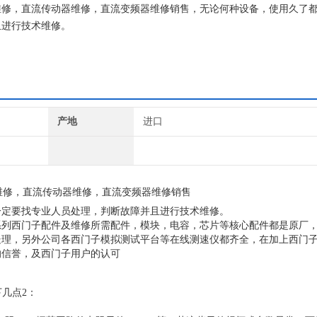
A70维修，直流传动器维修，直流变频器维修销售，无论何种设备，使用久了
且进行技术维修。
长期销售维修变频器及，伺服驱动器的，触摸屏，PLC，直流调速器等
产地
进口
0维修，直流传动器维修，直流变频器维修销售
一定要找专业人员处理，判断故障并且进行技术维修。
系列西门子配件及维修所需配件，模块，电容，芯片等核心配件都是原厂
处理，另外公司各西门子模拟测试平台等在线测速仪都齐全，在加上西门
的信誉，及西门子用户的认可
下几点2：