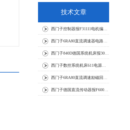
技术文章
西门子控制器报F31111电机编码器坏修复解决
西门子6RA80直流调速器电路板坏销售修理单位
西门子840D德国系统机床报300501修复解决
西门子数控系统机床611电源模块灯不显示修复解决
西门子6RA80直流调速励磁回路坏报F60005修复排除
西门子德国直流传动器报F60067高温报警修复排除方法