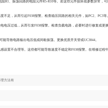
电阻R1、振荡回路的电阻元件R5-R10等。若这些元件损坏或参数异常，
不足，从而引起F038报警。检查稳压回路的相关元件，如PC2、PC3等
电电压过低，从而引发F038报警。检查负载电路，必要时进行修复或更
效，可能导致电路输出电压低或间歇振荡。更换优质开关管或UC3844。
感设置不合理等。这些都可能导致速度不稳定和F038报警。在维修过程