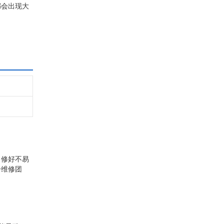
都会出现大
，积累了丰
，修好不易
子维修团