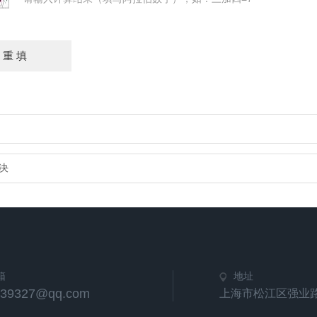
决
箱
地址
539327@qq.com
上海市松江区强业路