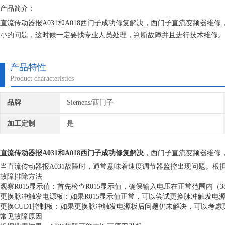
产品简介：
直流传动器报A031和A018西门子成功修复解决，西门子直流变频器
小的问题，这时候一定要找专业人员处理，判断故障并且进行技术维修。
上海恒税电气有限公司，你的选择没有错。公司自成立以来，长期销售维
富的维修经验，对所维修的机器建立*的维修档案
产品特性
Product characteristics
品牌
Siemens/西门子
加工定制
是
直流传动器报A031和A018西门子成功修复解决
，西门子直流变频器维修
当直流传动器报A031故障时，通常意味着速度调节器监控出现问题。
故障排除方法
观察R015显示值：首先检查R015显示值，确保输入电压在正常范围内（380
更换脉冲触发电源板：如果R015显示值正常，可以尝试更换脉冲触发电源
更换CUD1控制板：如果更换脉冲触发电源板后问题仍未解决，可以考虑更
常见故障原因