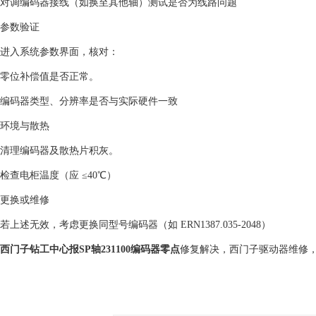
对调编码器接线（如换至其他轴）测试是否为线路问题‌
‌参数验证‌
进入系统参数界面，核对：
零位补偿值是否正常。
编码器类型、分辨率是否与实际硬件一致‌
‌环境与散热‌
清理编码器及散热片积灰。
检查电柜温度（应 ≤40℃）‌
‌更换或维修‌
若上述无效，考虑更换同型号编码器（如 ERN1387.035-2048）‌
西门子钻工中心报SP轴231100编码器零点
修复解决，西门子驱动器维修