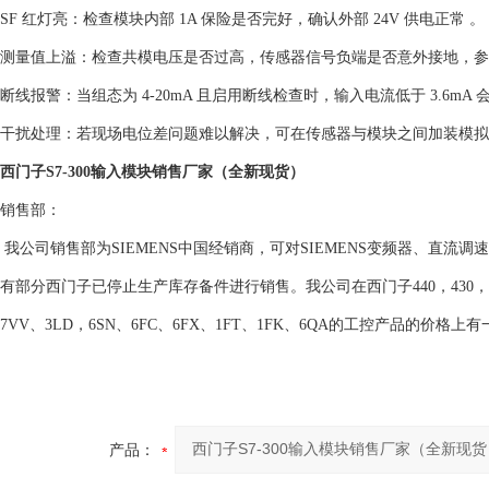
‌SF 红灯亮‌：检查模块内部 1A 保险是否完好，确认外部 24V 供电正常 。‌
‌测量值上溢‌：检查共模电压是否过高，传感器信号负端是否意外接地，参考电位
‌断线报警‌：当组态为 4-20mA 且启用断线检查时，输入电流低于 3.6mA
‌干扰处理‌：若现场电位差问题难以解决，可在传感器与模块之间加装模拟量
西门子S7-300输入模块销售厂家（全新现货）
销售部：
我公司销售部为SIEMENS中国经销商，可对SIEMENS变频器、直流
有部分西门子已停止生产库存备件进行销售。我公司在西门子440，430，420，6RA
7VV、3LD，6SN、6FC、6FX、1FT、1FK、6QA的工控产品的价格上
产品：