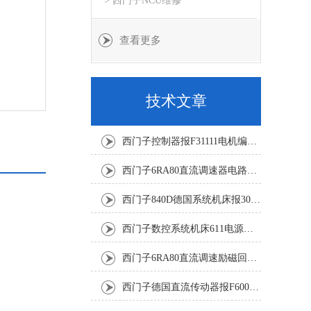
> 西门子NCU维修
查看更多
技术文章
西门子控制器报F31111电机编码器坏修复解决
西门子6RA80直流调速器电路板坏销售修理单位
西门子840D德国系统机床报300501修复解决
西门子数控系统机床611电源模块灯不显示修复解决
西门子6RA80直流调速励磁回路坏报F60005修复排除
西门子德国直流传动器报F60067高温报警修复排除方法