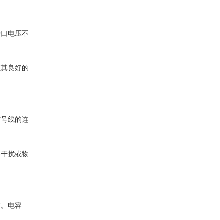
接口电压不
证其良好的
信号线的连
界干扰或物
迹。电容