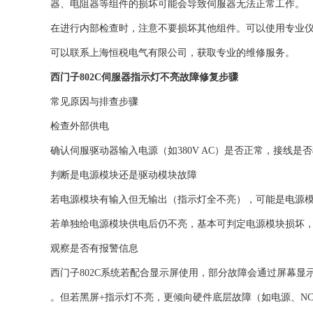
器、电阻器等组件的损坏可能会导致伺服器无法正常工作。
在进行内部检查时，注意不要损坏其他组件。可以使用专业
可以联系上海恒税电气有限公司，获取专业的维修服务。
西门子802C伺服器指示灯不亮故障修复步骤
‌常见原因与排查步骤‌
‌检查外部供电‌
确认伺服驱动器输入电源（如380V AC）是否正常，接线是否
‌判断是电源模块还是驱动模块故障‌
若‌电源模块有输入但无输出‌（指示灯全不亮），可能是电源模
若‌单独给电源模块供电后仍不亮‌，基本可判定电源模块损坏，需
‌观察是否有报警信息‌
西门子802C系统若配合显示屏使用，部分故障会通过屏幕显示报警号
。但若‌黑屏+指示灯不亮‌，更倾向硬件底层故障（如电源、NCU或