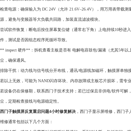
检查电源‌：确保输入为 ‌DC 24V（允许 21.6V–26.4V）‌，用万
源，避免与变频器等大负载共回路，加装直流滤波模块。
‌尝试软件恢复‌：断电后按住屏幕复位键（通常右下角）上电持续10秒进入恢复模式，‌
件，测试是否因组态程序死循环导致。
‌** inspect 硬件**‌：拆机查看主板是否有 ‌电解电容鼓包/漏液‌（尤
尘，确保通风。
‌排除干扰‌：动力线与信号线分开布线，通讯/电源线加磁环，触摸屏单独接
若以上无效，可能为 ‌NAND闪存坏块、内存故障或主板芯片损坏‌，需专业
若设备仍在保修期，联系西门子技术支持；若已过保且非供电/软件可解，建
尘‌，定期检查接线与电源稳定性。‌‌
西门子触摸屏反复重启问题4小时修复解决
，西门子显示屏维修，西门子
维修通常包括以下几个方面：