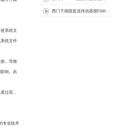
西门子德国直流传动器报F60067高温报警修复排除方法
致使系统文
成系统文件
数据，导致
到影响。此
温度过高，
的专业技术