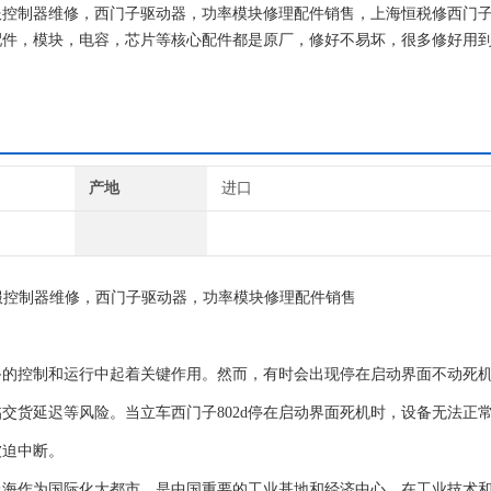
伺服控制器维修，西门子驱动器，功率模块修理配件销售，上海恒税修西门
配件，模块，电容，芯片等核心配件都是原厂，修好不易坏，很多修好用
模拟测试平台等在线测速仪都齐全，在加上西门子维修团队，可以确保西
产地
进口
服控制器维修，西门子驱动器，功率模块修理配件销售
设备的控制和运行中起着关键作用。然而，有时会出现停在启动界面不动死
交货延迟等风险。当立车西门子802d停在启动界面死机时，设备无法正
被迫中断。
上海作为国际化大都市，是中国重要的工业基地和经济中心，在工业技术