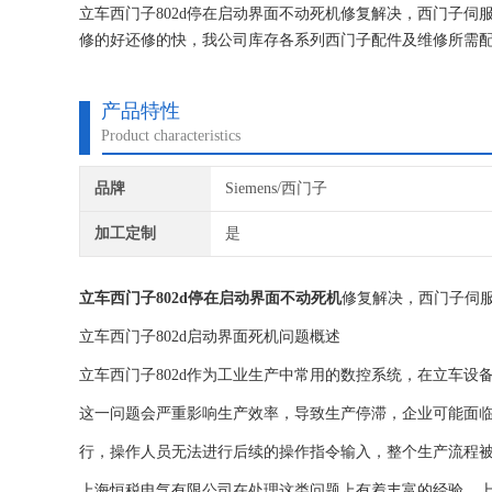
立车西门子802d停在启动界面不动死机修复解决，西门子
修的好还修的快，我公司库存各系列西门子配件及维修所需
有。如果需要维修可以发给我公司处理，另外公司各西门子
功率，公司以合理的价
产品特性
Product characteristics
品牌
Siemens/西门子
加工定制
是
立车西门子802d停在启动界面不动死机
修复解决，西门子伺
立车西门子802d启动界面死机问题概述
立车西门子802d作为工业生产中常用的数控系统，在立车
这一问题会严重影响生产效率，导致生产停滞，企业可能面临
行，操作人员无法进行后续的操作指令输入，整个生产流程
上海恒税电气有限公司在处理这类问题上有着丰富的经验。