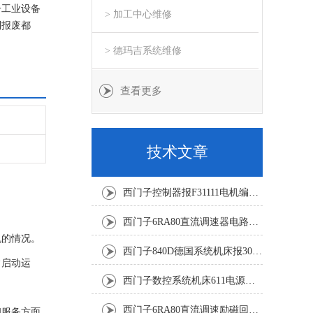
子工业设备
> 加工中心维修
到报废都
门子维修成
> 德玛吉系统维修
查看更多
技术文章
西门子控制器报F31111电机编码器坏修复解决
西门子6RA80直流调速器电路板坏销售修理单位
机的情况。
西门子840D德国系统机床报300501修复解决
常启动运
西门子数控系统机床611电源模块灯不显示修复解决
西门子6RA80直流调速励磁回路坏报F60005修复排除
和服务方面