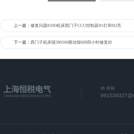
上一篇：
修复问题810D机床西门子CCU控制器H1灯和H2亮
下一篇：
西门子机床报380500驱动报608四小时修复好
邮箱
991539327@