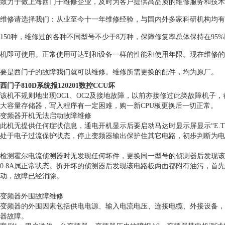
致力于做上海西门子维修企业，及时为客户提供高品质的维修服务和技术
维修请选择我们：从业至今十一年维修经验，与国内外多家科研机构均有
150种，维修过的各种不同型号不少于8万种，保障修复率总体保持在9
机即可使用。正常使用可达到和设备一样的性能和使用年限。现在维修的
要是西门子的故障我们就可以维修。维修所需更换的配件，均为原厂。
西门子810D系统报120201数控CCU坏
该机不规则地出现OC1、OC2及接地故障，以前亦接修过此类故障机子，
大容量存储器，写入程序有一定困难，购一新CPU板更换后一切正常。
变频器开机无法启动故障维修
此机无提供任何症状信息，通电开机显示后要启动马达时显示屏显示“E.T
处于电子过流保护状态，停止变频器输出保护住其它电路，初步判断为电
检测霍尔电流侦测器时无发现任何坏件，更换同一型号的侦测器后发现该
0.8A属正常状态。拆开坏的侦测器后发现该电路板两面都附有油污，首
动，故障已经消除。
变频器外围故障维修
变频器的外围因素包括供电电源、输入电流电压、连接电缆、外接设备，
器故障。