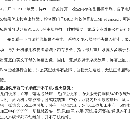
4.打开PCU50.3单元，将PCU 后盖打开，检查内存条是否插牢靠，扁
5.如果仍未检查出故障，检查西门子840D 的软件系统HMI advanc
6.最后可以判断PCU50.3的主板损坏，此时需要厂家或专业维修公司进行
先查看一下电源插线板是否有电，系统及显示器的插头是否插牢，显示
动，再打开机箱用橡皮擦清洗下内存条金手指，最后重启系统大多属于系
出蓝底白英文字母的屏幕图像。因此，蓝屏多属于系统故障，屏幕上显示
Bios已经进行自检，只是某些硬件有故障，自检无法通过，无法正常启
障。
数控铣床西门子系统开不了机-当天修复
；
龙门铣床，立车，落地镗铣床，龙门镗铣床，通快激光切割机840D系
齿机，滚齿机，螺纹磨，卧式镗铣加工中心，万能内外圆数控磨床，滚齿
铣，弧齿磨，双工位卧加，卧车，轧辊磨床，卧加6工位加工中心，5面
加工中心等等等一切机械设备，黑屏,白屏,花屏,死机,显示竖条,通讯连不
进入系统卡死不动维修，开不了机维修。