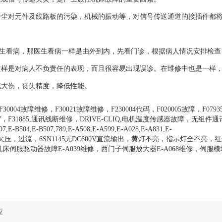
对元件及线路板的污染，机械的振动等，对信号传送通道的接插件都
看病，那医生看病一样是由外到内，先看门诊，根据病人情况安排检查
这样是对病人不负责任的表现，而且很容易出现误诊。在维修中也是一样
气大伤，丧失精度，降低性能。
004故障维修，F30021故障维修，F230004代码，F020005故障，F079
700047，F31885,通讯线断维修，DRIVE-CLIQ,电机温度传感器故障，无组
4,E-B507,789,E-A508,E-A599,E-A028,E-A831,E-
保险，炸机，欠压，过流，6SN1145无DC600V直流输出，黄灯不亮，指示灯全不亮
伺服驱动器故障E-A039维修，西门子伺服放大器E-A068维修，伺服模块E