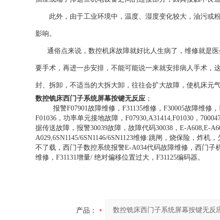
此外，由于工业环境中，温度、湿度变化较大，油污或粉尘
影响。
通俗点来说，数控机床故障就好比人生病了，维修就是医生
要手术，再进一步安排，不能可能说一来就安排病人手术，
封、拆卸，不适当的大拆大卸，往往会扩大故障，使机床元
数控铣床西门子系统屏幕按键无反应
；
报警F07901故障维修，F31135维修，F30005故障维修，F30
F01036，功率单元接地故障，F07930,A31414,F01030，
据传送故障，报警30039故障，故障代码30038，E-A608,E-A607,E-B50
A029,6SN1145/6SN1146/6SN1123维修:跳闸，烧
不了载，西门子数控系统报警E-A034代码故障维修，西门子机床
维修，F31131增量/ 绝对偏移位置过大，F31125编码器。
产品：