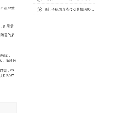
将产生严重
西门子德国直流传动器报F60067高温报警修复排除方法
，如果需
，随意的启
35故障，
件通讯，循环数
，红灯亮，带
-B067