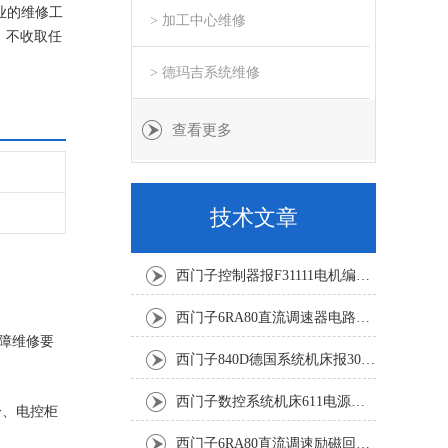
业的维修工
> 加工中心维修
，不收取任
> 德玛吉系统维修
查看更多
技术文章
西门子控制器报F31111电机编码器坏修复解决
西门子6RA80直流调速器电路板坏销售修理单位
障维修要
西门子840D德国系统机床报300501修复解决
西门子数控系统机床611电源模块灯不显示修复解决
分、电控柜
西门子6RA80直流调速励磁回路坏报F60005修复排除