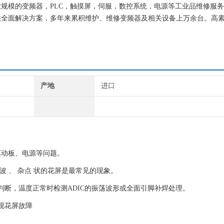
规模的变频器，PLC，触摸屏，伺服，数控系统，电源等工业品维修服
供全面解决方案，多年来累积维护、维修变频器及相关设备上万余台。高
解决用户的燃眉之急提供了快捷的服务。
产地
进口
驱动板、电源等问题。
波 、 杂点 状的花屏是最常见的现象。
判断，温度正常时检测ADIC的振荡波形或全面引脚补焊处理。
现花屏故障