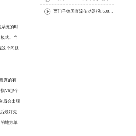
西门子德国直流传动器报F60067高温报警修复排除方法
装系统的时
容模式。当
现这个问题
盘真的有
指V6那个
台后会出现
之后最好先
题的地方单