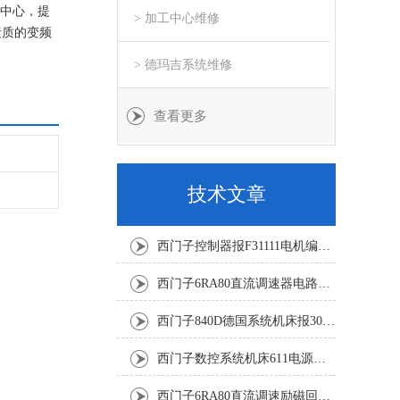
务中心，提
> 加工中心维修
素质的变频
> 德玛吉系统维修
查看更多
技术文章
西门子控制器报F31111电机编码器坏修复解决
西门子6RA80直流调速器电路板坏销售修理单位
西门子840D德国系统机床报300501修复解决
西门子数控系统机床611电源模块灯不显示修复解决
西门子6RA80直流调速励磁回路坏报F60005修复排除