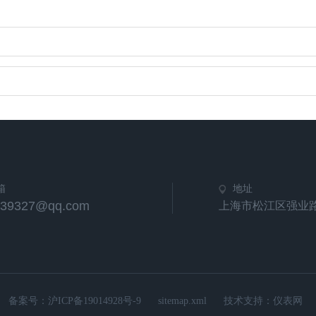
箱
地址
539327@qq.com
上海市松江区强业路
备案号：
沪ICP备19014928号-9
sitemap.xml
技术支持：
仪表网