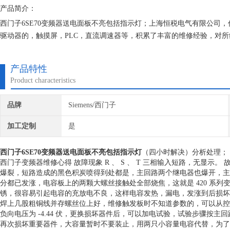
产品简介：
西门子6SE70变频器送电面板不亮包括指示灯；上海恒税电气有限公司
驱动器的，触摸屏，PLC，直流调速器等，积累了丰富的维修经验，对所
份，确保我们维修的机器上机即能使用。
产品特性
Product characteristics
品牌
Siemens/西门子
加工定制
是
西门子6SE70变频器送电面板不亮包括指示灯
（四小时解决）分析处理；
西门子变频器维修心得 故障现象 R 、 S 、 T 三相输入短路，无显示。
爆裂，短路造成的黑色积炭喷得到处都是，主回路两个继电器也爆开，主
分都已发涨，电容板上的两颗大螺丝接触处全部烧焦，这就是 420 系
锈，很容易引起电容的充放电不良，这样电容发热，漏电，发涨到后损坏
焊上几股粗铜线并存螺丝位上好，维修触发板时不知道参数的，可以从控制
负向电压为 -4.44 伏，更换损坏器件后，可以加电试验，试验步骤按
再次损坏重要器件，大容量暂时不要装止，用两只小容量电容代替，为了保护 