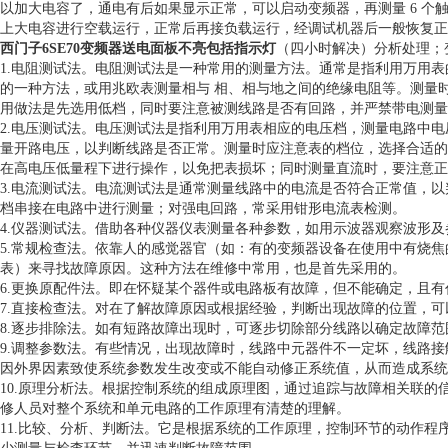
以加大电容了，通电有后如果显示正常，可以启动变频器，再测量 6 个触
上大电容进行空载运行，正常后再接负载运行，经调试机器后一般恢复正
西门子6SE70变频器送电面板不亮包括指示灯
（四小时解决）分析处理；
1.电阻测试法。电阻测试法是一种常用的测量方法。通常是指利用万用
的一种方法，或用兆欧表测量相与 相、相与地之间的绝缘电阻等。测量
用做法是先选用低档，同时要注意被测线路是否有回路，并严禁带电测量
2.电压测试法。电压测试法是指利用万用表相应的电压档，测量电路中
量开路电压，以判断线路是否正常。测量时应注意表的档位，选择合适的
在高电压低量程下进行操作，以免把表损坏；同时测量直流时，要注意正
3.电流测试法。电流测试法是通常测量线路中的电流是否符合正常值，
档串接在电路中进行测量；对强电回路，常采用钳形电流表检测。
4.仪器测试法。借助各种仪器仪表测量各种参数，如用示波器观察波形
5.常规检查法。依靠人的感觉器官（如：有的变频器设备在使用中有烧
表）来寻找故障原因。这种方法在维修中常用，也是首先采用的。
6.更换原配件法。即在怀疑某个器件或电路板有故障，但不能确定，且
7.直接检查法。对在了解故障原因或根据经验，判断出现故障的位置，
8.逐步排除法。如有短路故障出现时，可逐步切除部分线路以确定故障范
9.调整参数法。有些情况，出现故障时，线路中元器件不一定坏，线路
因外界因素致使系统参数发生改变或不能自动修正系统值，从而造成系统
10.原理分析法。根据控制系统的组成原理图，通过追踪与故障相关联的
修人员对整个系统和单元电路的工作原理有清楚的理解。
11.比较、分析、判断法。它是根据系统的工作原理，控制环节的动作程