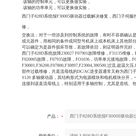
.该轴的控制单元，可以更换做实验，
.该轴的功率单元，可以更换做实验，
西门子828D系统报F30005驱动器过载解决修复，西门子
修，
交换法：对于一些涉及到控制系统的故障，有时不容易确认
或元器件，用相同的备件或同型号机床上或本机床上其他部
可以确定为是器件损坏导致，若故障依旧，则证明器件完好
西门子828D系统故障230027 F07901故障维修，F31135维修
F020005故障，F07935故障，FO1036，功率单元接地故障，FO793
F30001,F36200,F07800,F30897,F23004,38
部件过载维修，共直流母线的DC/AC逆变器通常又称为西门子Sin
S120 多轴驱动器，其结构形式为电源模块和电机模块分开，一
连接到该直流母线上，特别适用于多轴控制，尤其是造纸、
产品：
您的单位：