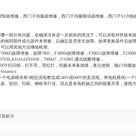
伺服控制器维修，西门子伺服器维修，西门子伺服驱动器维修，西门子S120电
是哪一部分有问题，在确保没有进一步损坏的情况下，可以采取对怀疑有
分的相同部件或元器件来替换，以确定是否发生故障。如果更换器件后故
，可以用其他方法继续检测。
，F30005故障维修，故障7805，F30004故障维修，F30021故障维修，F2300
0,A31414,F01030，700047，F31885,通讯线断维修，
0500,过流,超温欠压,RDY灯闪烁，灯不亮，亮红灯，伺服未准备就绪，复位使能，轴Z1伺
amics
个电源模块将3相交流电整流成540V或600V的直流电，将电机模块(一个
包装、纺织、印刷、钢铁等行业。优点是各电机轴之间的能量共享，接线