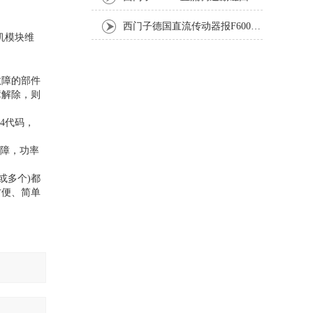
西门子德国直流传动器报F60067高温报警修复排除方法
机模块维
故障的部件
障解除，则
04代码，
服故障，功率
或多个)都
方便、简单