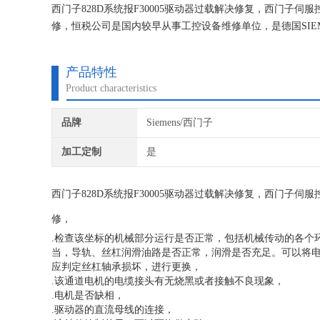
西门子828D系统报F30005驱动器过载解决修复，西门子
修，恒税公司是国内较早从事工控设备维修单位，是德国SI
术和现场诊断经验。我们一直专注维修技术的研究,保证不在
产品特性
Product characteristics
品牌
Siemens/西门子
加工定制
是
西门子828D系统报F30005驱动器过载解决修复，西门子
修，
.检查该坐标的机械部分运行是否正常，包括机械传动的各个
当，导轨、丝杠润滑油路是否正常，润滑是否充足。可以将
应判定丝杠轴承损坏，进行更换，
.该通道电机的电缆接头有无烧黑或者接触不良现象，
.电机是否缺相，
.驱动器的直流母线的连接，