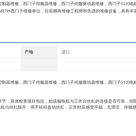
伺服控制器维修，西门子伺服器维修，西门子伺服驱动器维修，西门子S120电
EMENS西门子维修单位，目前拥有维修工程师和先进的维修设备，具有丰
次损坏机器，不收取任何检测费用,维修西门子就找专修西门子公司！
产地
进口
伺服控制器维修，西门子伺服器维修，西门子伺服驱动器维修，西门子S120电
环节，具体检查项目包括，如该轴电机与工作台丝杠的连接是否可靠，间
电机与丝杠脱开，用手轻轻盘动丝杠，正常时应感觉平稳，无滞涩、停顿