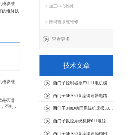
机模块维
> 加工中心维修
富的维修技
> 德玛吉系统维修
查看更多
技术文章
机模块维
西门子控制器报F31111电机编码器坏修复解决
西门子6RA80直流调速器电路板坏销售修理单位
隙是否适
感，否则，
西门子840D德国系统机床报300501修复解决
西门子数控系统机床611电源模块灯不显示修复解决
西门子6RA80直流调速励磁回路坏报F60005修复排除