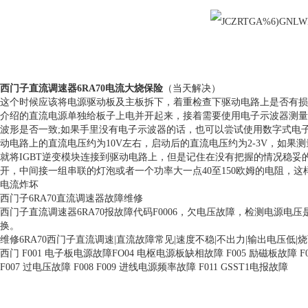
西门子直流调速器6RA70电流大烧保险
（当天解决）
这个时候应该将电源驱动板及主板拆下，着重检查下驱动电路上是否有损
介绍的直流电源单独给板子上电并开起来，接着需要使用电子示波器测量
波形是否一致;如果手里没有电子示波器的话，也可以尝试使用数字式电
动电路上的直流电压约为10V左右，启动后的直流电压约为2-3V，如
就将IGBT逆变模块连接到驱动电路上，但是记住在没有把握的情况稳妥的
开，中间接一组串联的灯泡或者一个功率大一点40至150欧姆的电阻，这
电流炸坏
西门子6RA70直流调速器故障维修
西门子直流调速器6RA70报故障代码F0006，欠电压故障，检测电源
换。
维修6RA70西门子直流调速|直流故障常见|速度不稳|不出力|输出电压低|烧可控硅|无励磁电
西门 F001 电子板电源故障FO04 电枢电源板缺相故障 F005 励磁板故障 
F007 过电压故障 F008 F009 进线电源频率故障 F011 GSST1电报故障