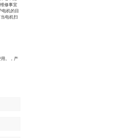
毁维修事宜
护电机的目
有当电机扫
费用。，产