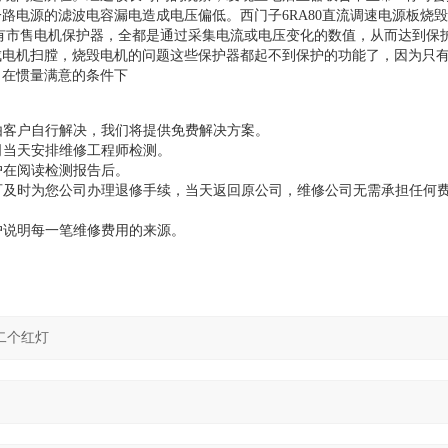
路电源的滤波电容漏电造成电压偏低。西门子6RA80直流调速电源板烧
有市售电机保护器，全都是通过采集电流或电压变化的数值，从而达到保
成电机扫膛，烧毁电机的问题这些保护器都起不到保护的功能了，因为只
；在惯量满意的条件下
由客户自行解决，我们将提供免费解决方案。
司当天安排维修工程师检测。
户在阅读检测报告后。
可及时为您公司办理退修手续，当天返回原公司，维修公司无需承担任何
户说明每一笔维修费用的来源。