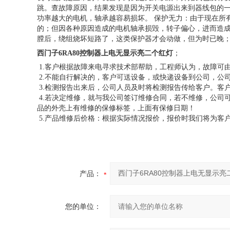
跳。查故障原因，结果发现是因为开关电源出来到器线包的一
功率越大的电机，轴承越容易损坏。 保护无力：由于现在所
的；但因各种原因造成的电机轴承损毁，转子偏心，进而造
膛后，绕组烧坏短路了，这类保护器才会动做，但为时已晚
西门子6RA80控制器上电无显示亮二个红灯
；
1.客户根据故障来电寻求技术部帮助，工程师认为，故障可
2.不能自行解决的，客户可送设备，或快递设备到公司，公
3.检测报告出来后，公司人员及时将检测报告传给客户。客
4.若决定维修，就与我公司签订维修合同，若不维修，公司
品的外壳上有维修的保修标签，上面有保修日期！
5.产品维修后价格：根据实际情况报价，报价时我们将为客
产品：
您的单位：