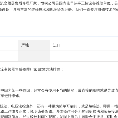
，直流变频器售后修理厂家，恒税公司是国内较早从事工控设备维修单位，
维修设备，具有丰富的维修技术和现场诊断经验。我们一直专注维修技术的研
西门子公司！
产地
进口
流变频器售后修理厂家 故障方法排除：
。
当中因为某一些原因，经常会有使用不当的情况，最直接的影响就是导致
厂家进行维修。
用电阻法、电压法检查外，还有一种更为简单可靠的，就是短接法。即用一
电路工作恢复正常，说明该处断路。具体操作可分为局部短接法和长短接
现问题所在。经过较长时间的观察，发现上电后主器吸合不正常--有时会