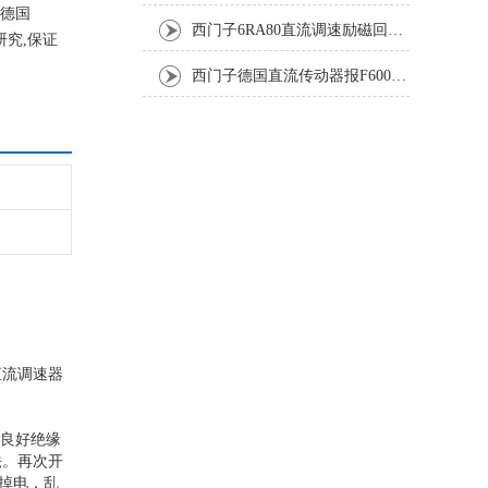
是德国
西门子6RA80直流调速励磁回路坏报F60005修复排除
究,保证
西门子德国直流传动器报F60067高温报警修复排除方法
直流调速器
根良好绝缘
法。再次开
掉电，乱