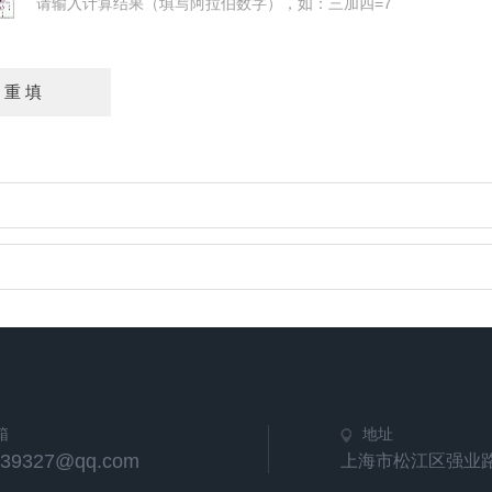
请输入计算结果（填写阿拉伯数字），如：三加四=7
箱
地址
539327@qq.com
上海市松江区强业路