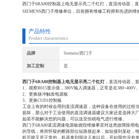
西门子6RA80控制器上电无显示亮二个红灯，直流传动器
SIEMENS西门子维修单位，目前拥有维修工程师和先进的
不在次损坏机器，不收取任何检测费用,维修西门子就找专修
产品特性
Product characteristics
品牌
Siemens/西门子
加工定制
是
西门子6RA80控制器上电无显示亮二个红灯
，直流传动器，直
1、观察R015显示值，380V输入调速器，正常是在380~400V
2、更换脉冲触发电源板
3、更换CUD1控制板
工业上有的时候会用到直流调速器，这种设备在使用的过程
损坏，那么对于工业使用的直流调速器建议大家还是选择大
如若不能解决您的问题，可以送至恒税电气进行维修。
西门子6RA80直流调速电源板烧毁维修事宜对这类故障除
的导线，将所怀疑的断路部位短路接起来，如短接到某处，
机可能又是正常的，机器拿到我这儿来以后，开始我也没有发