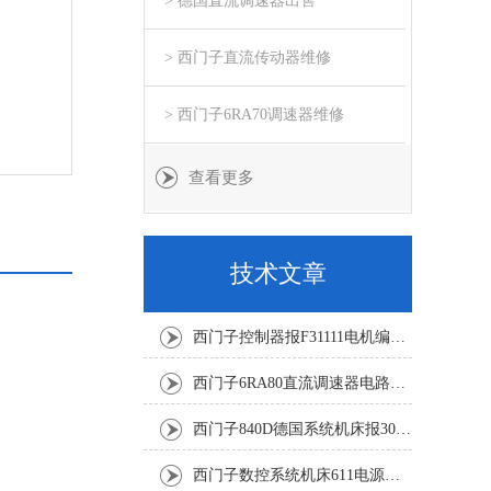
> 德国直流调速器出售
> 西门子直流传动器维修
> 西门子6RA70调速器维修
查看更多
技术文章
西门子控制器报F31111电机编码器坏修复解决
西门子6RA80直流调速器电路板坏销售修理单位
西门子840D德国系统机床报300501修复解决
西门子数控系统机床611电源模块灯不显示修复解决