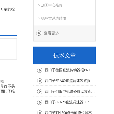
> 加工中心维修
速可靠的检
> 德玛吉系统维修
查看更多
技术文章
西门子德国直流传动器报F60067高温报警修复排除方法
西门子6RA80直流调速装置报F60035修复排除方法
渠道
，修好不易
的西门子维
西门子伺服电机维修难点攻克：绝对值编码器掉电数据丢失恢复
西门子6RA28直流调速器F02故障完整排查与修复方案
西门子TP1500点击触摸位置不准送修-2小时可帮你搞定