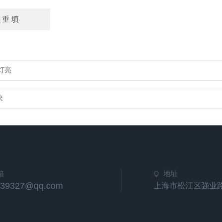
灯亮
决
箱
地址
539327@qq.com
上海市松江区强业路