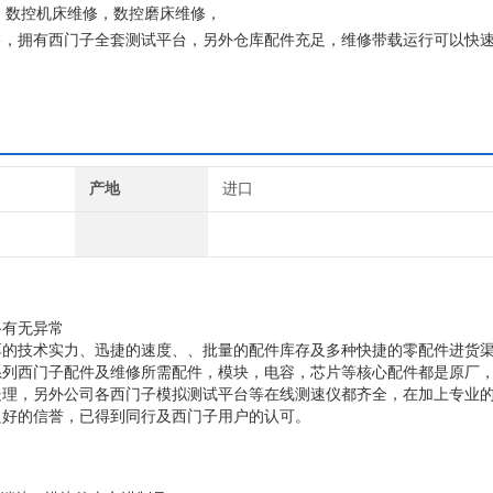
维修，数控机床维修，数控磨床维修，
售，拥有西门子全套测试平台，另外仓库配件充足，维修带载运行可以快
使设备能达到现场正常使用。为用户节约时间成本、提高生产效率！
产地
进口
路有无异常
厚的技术实力、迅捷的速度、、批量的配件库存及多种快捷的零配件进货
系列西门子配件及维修所需配件，模块，电容，芯片等核心配件都是原厂
处理，另外公司各西门子模拟测试平台等在线测速仪都齐全，在加上专业
良好的信誉，已得到同行及西门子用户的认可。