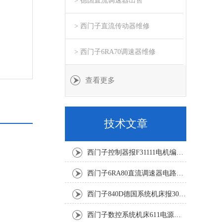
> 德国直流调速器出售
> 西门子直流传动器维修
> 西门子6RA70调速器维修
查看更多
技术文章
西门子控制器报F31111电机编码器坏修复解决
西门子6RA80直流调速器电路板坏销售修理单位
西门子840D德国系统机床报300501修复解决
西门子数控系统机床611电源模块灯不显示修复解决