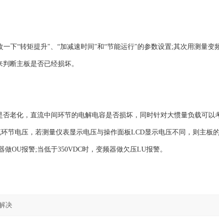
改一下“转矩提升"、“加减速时间"和“节能运行"的参数设置;其次用测量变
来判断主板是否已经损坏。
缘是否老化，直流中间环节的电解电容是否损坏，同时针对大惯量负载可以
环节电压，若测量仪表显示电压与操作面板LCD显示电压不同，则主板
做OU报警;当低于350VDC时，变频器做欠压LU报警。