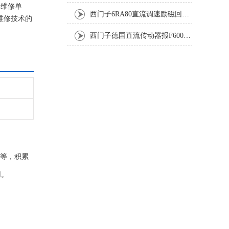
备维修单
西门子6RA80直流调速励磁回路坏报F60005修复排除
维修技术的
西门子德国直流传动器报F60067高温报警修复排除方法
器等，积累
用。