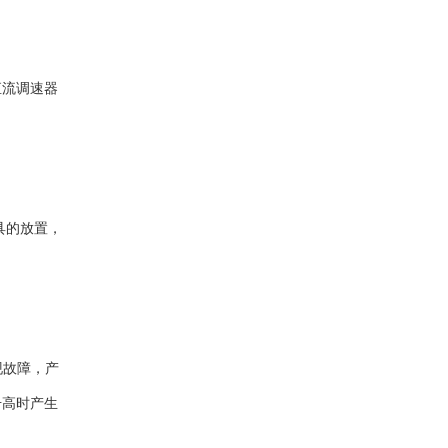
直流调速器
具的放置，
现故障，产
升高时产生