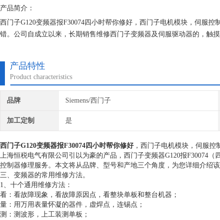
产品简介：
西门子G120变频器报F30074四小时帮你修好，西门子电机模块，伺
错。公司自成立以来，长期销售维修西门子变频器及伺服驱动器的，触摸
立*的维修档案，所有我们维修的机器我们都有*的参数备份，确保我们
产品特性
Product characteristics
品牌
Siemens/西门子
加工定制
是
西门子G120变频器报F30074四小时帮你修好
，西门子电机模块，伺服控
上海恒税电气有限公司引以为豪的产品，西门子变频器G120报F3007
控制器修理服务。本文将从品牌、型号和产地三个角度，为您详细介绍该
三、变频器的常用维修方法。
1、十个通用维修方法：
看：看故障现象，看故障原因点，看整块单板和整台机器；
量：用万用表量怀凝的器件，虚焊点，连锡点；
测：测波形，上工装测单板；