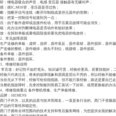
听：继电器吸合的声音，电感 变压器 接触器有无啸叫声；
摸：摸IC,MOS管，变压器是否过热；
断：指断开信号连线（断开印制线或某些元器件的管脚）；
短：把某一控制信号短接到另一点；
压：由于板件虚焊或连接件松动，用手压紧后故障可能会消失；
敲：此办法对判断继电器是否动作有较好效果；
放：在拆卸单板或量电阻阻值前要先把电容的电放掉；
2、常见故障原因
生产送修的单板：虚焊，连焊，器件装反，器件装错，器件损坏，器件
产送修的整机：器件碰掉，插头不到位，线接错，器件损坏。
备件单板：器件损坏。
备件整机：器件损坏。
3、维修经验说明
常言道：好记性不如烂笔头。知识诚可贵，经验价更高。若要技能好，
经验只代表过去，将来的故障现象和原因是层出不穷的，所以经验不能修
当你无从下手时，经验可给你指指路。但不能只靠经验，路还是要自已走
当整机报故障时，先拿控制板到简易工装试一下好坏。或用更换板的办法
4、维修指南重点 备件整机维修。生产单板维修。
品牌：SIEMENS
西门子作为，以其的品质与技术而闻名，一直是各行业的。西门子变频器G1
产品的可靠性和稳定性。
西门子拥有全球范围内的技术支持和售后服务网络，为您提供全面的解决