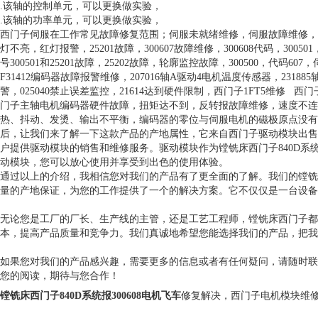
.该轴的控制单元，可以更换做实验，
.该轴的功率单元，可以更换做实验，
西门子伺服在工作常见故障修复范围；伺服未就绪维修，伺服故障维修，
灯不亮，红灯报警，25201故障，300607故障维修，300608代码，30050
号300501和25201故障，25202故障，轮廓监控故障，300500，代码6
F31412编码器故障报警维修，207016轴A驱动4电机温度传感器，23188
警，025040禁止误差监控，21614达到硬件限制，西门子1FT5维修 西门
门子主轴电机编码器硬件故障，扭矩达不到，反转报故障维修，速度不连
热、抖动、发烫、输出不平衡，编码器的零位与伺服电机的磁极原点没有
后，让我们来了解一下这款产品的产地属性，它来自西门子驱动模块出售维
户提供驱动模块的销售和维修服务。驱动模块作为镗铣床西门子840D
动模块，您可以放心使用并享受到出色的使用体验。
通过以上的介绍，我相信您对我们的产品有了更全面的了解。我们的镗铣床西
量的产地保证，为您的工作提供了一个的解决方案。它不仅仅是一台设备
无论您是工厂的厂长、生产线的主管，还是工艺工程师，镗铣床西门子都
本，提高产品质量和竞争力。我们真诚地希望您能选择我们的产品，把我
如果您对我们的产品感兴趣，需要更多的信息或者有任何疑问，请随时联
您的阅读，期待与您合作！
镗铣床西门子840D系统报300608电机飞车
修复解决，西门子电机模块维