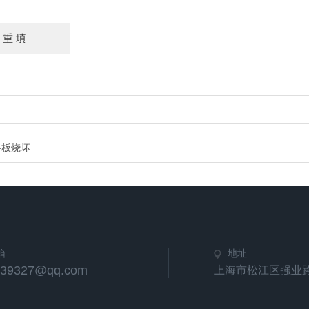
路板烧坏
箱
地址
539327@qq.com
上海市松江区强业路