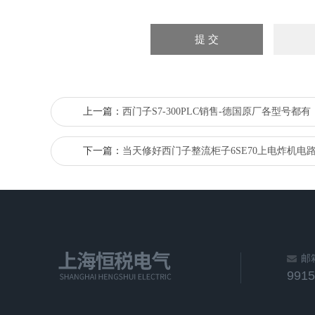
上一篇：
西门子S7-300PLC销售-德国原厂各型号都有
下一篇：
当天修好西门子整流柜子6SE70上电炸机电
邮
991