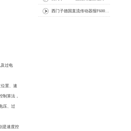
西门子德国直流传动器报F60067高温报警修复排除方法
以及过电
过位置、速
控制算法，
电压、过
别是速度控