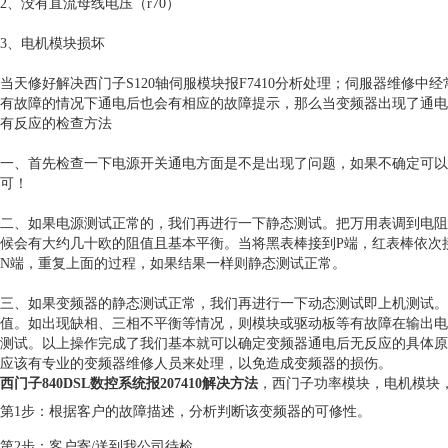
2、没有直流母线电压（r70）
3、电机模块损坏
当天修好解决西门子S120轴伺服模块报F7410分析处理；伺服器维修
有故障的情况下通电后也会有相应的故障提示，那么当变频器出现了通电
有反应的检查方法
一、首先检查一下电源开关通电方面是不是出现了问题，如果不确定可以
可！
二、如果电源测试正常的，我们再进行一下静态测试。把万用表调到电阻X
候会有大约几十欧的阻值且基本平衡。当将黑表棒接到P端，红表棒依次
N端，重复上面的过程，如果结果一样则静态测试正常。
三、如果变频器的静态测试正常，我们再进行一下动态测试即上机测试。进
值。如出现缺相、三相不平衡等情况，则模块或驱动板等有故障在输出电
测试。以上操作完成了我们基本就可以确定变频器通电后无反应的具体原
应该有专业的变频器维修人员来处理，以免造成变频器的损伤。
西门子840DSL数控系统报207410解决方法
，西门子功率模块，电机模块
第1步：根据客户的故障描述，分析判断该变频器的可修性。
第2步：客户寄/送到我公司待检。