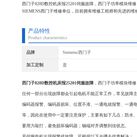
西门子828D数控机床报25201伺服故障，西门子功率模
SIEMENS西门子维修单位，目前拥有维修工程师和先进的
不在次损坏机器，不收取任何检测费用,维修西门子就找专修
产品特性
Product characteristics
品牌
Siemens/西门子
加工定制
是
西门子828D数控机床报25201伺服故障
，西门子功率模块维修
任何一部分出现故障都会引起电机不能正常工作，常见故障
编码器报警、编码器损坏、位置不准、一通电就报警、一通
等，因此在使用中一定要注意保护，主要有如下几点：防水
要用力敲打，避免损坏编码器；轴端对齐调整到佳状态。
若伺服电机出现报警或故障，可根据以下步骤去排查解决：