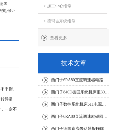
德国
> 加工中心维修
究,保证
> 德玛吉系统维修
查看更多
技术文章
西门子6RA80直流调速器电路板坏销售修理单位
出不平衡、
西门子840D德国系统机床报300501修复解决
运转异常
西门子数控系统机床611电源模块灯不显示修复解决
时，一定不
西门子6RA80直流调速励磁回路坏报F60005修复排除
西门子德国直流传动器报F60067高温报警修复排除方法