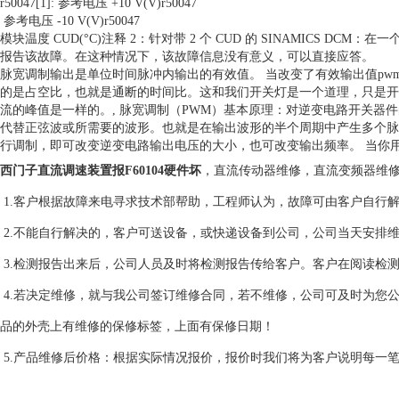
r50047[1]: 参考电压 +10 V(V)r50047
参考电压 -10 V(V)r50047
模块温度 CUD(°C)注释 2：针对带 2 个 CUD 的 SINAMICS DCM：在一个 C
报告该故障。在这种情况下，该故障信息没有意义，可以直接应答。
脉宽调制输出是单位时间脉冲内输出的有效值。 当改变了有效输出值pwm
的是占空比，也就是通断的时间比。这和我们开关灯是一个道理，只是开
流的峰值是一样的。, 脉宽调制（PWM）基本原理：对逆变电路开关器
代替正弦波或所需要的波形。也就是在输出波形的半个周期中产生多个脉
行调制，即可改变逆变电路输出电压的大小，也可改变输出频率。 当你用
西门子直流调速装置报F60104硬件坏
，直流传动器维修，直流变频器维
1.客户根据故障来电寻求技术部帮助，工程师认为，故障可由客户自行
2.不能自行解决的，客户可送设备，或快递设备到公司，公司当天安排
3.检测报告出来后，公司人员及时将检测报告传给客户。客户在阅读检
4.若决定维修，就与我公司签订维修合同，若不维修，公司可及时为您
品的外壳上有维修的保修标签，上面有保修日期！
5.产品维修后价格：根据实际情况报价，报价时我们将为客户说明每一