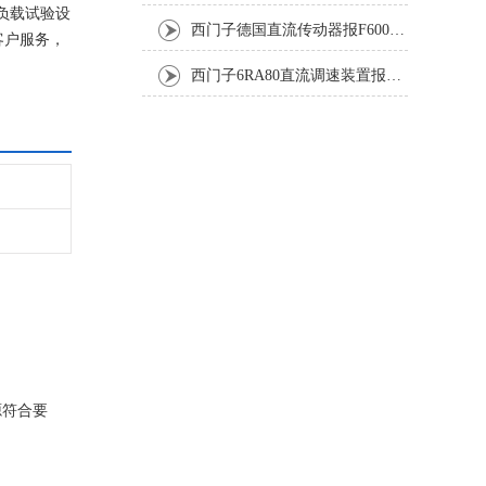
列负载试验设
西门子德国直流传动器报F60067高温报警修复排除方法
客户服务，
西门子6RA80直流调速装置报F60035修复排除方法
源符合要