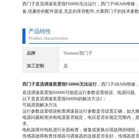
西门子直流调速装置报F60006无法运行，西门子6RA80
备,优廉价的配件渠道,充足的库存配件,大量西门子的技术参
永远坚持合理收费，免费检测，可持续合作发展模式面对所
产品特性
Product characteristics
品牌
Siemens/西门子
加工定制
是
西门子直流调速装置报F60006无法运行
，西门子6RA80维
直流调速装置报f60006可能是运行参数设置错误、电源问
以下是直流调速装置报f60006的解决方法1：
可能原因
解决方法
运行参数设置错误
检查调速器运行参数是否设置正确，如大
电源问题
检查供电电源是否稳定，电压是否在规定范围内，
求。
电机故障
对电机进行全面检查，修复或更换出现故障的绕组
传感器故障
检查传感器与调速器的连接是否良好，传感器是