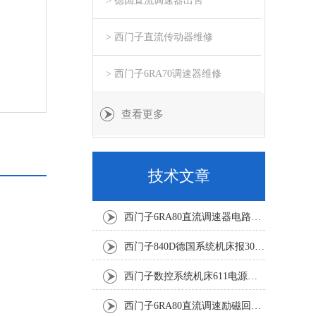
> 德国直流调速器出售
> 西门子直流传动器维修
> 西门子6RA70调速器维修
查看更多
技术文章
西门子6RA80直流调速器电路板坏销售修理单位
西门子840D德国系统机床报300501修复解决
西门子数控系统机床611电源模块灯不显示修复解决
西门子6RA80直流调速励磁回路坏报F60005修复排除