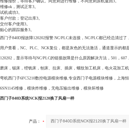
维修报价，等待客户确认。同意则进行维修，不同意则原机返回3。
维修ok，测试正常3。
试机成功3。
客户付款；登记出库3。
交付客户使用3。
贴心的跟踪服务3。
西门子840D报故障120202报警:NC/PLC未连接，NC/PLC都已经总清
用户查看，NC、PLC、NCK复位，都是灰色的无法激活，通道显示的都
120202，显示等待与NC/PLC的链接故障是什么原因解决方法，501，6
磨床，锯床，镗铣床，刨床、拉床、插床，螺纹加工机床，电火花加工机
弯机西门子6FC5210数控电源模块维修,专业西门子电源模块维修，上
6SN1145维修，模块炸维修，无电压输出维修，模块坏维修
西门子840D系统NCK报2120换了风扇一样
产品：