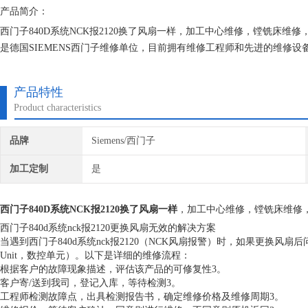
产品简介：
西门子840D系统NCK报2120换了风扇一样，加工中心维修，镗铣床
是德国SIEMENS西门子维修单位，目前拥有维修工程师和先进的维修
究,保证不在次损坏机器，不收取任何检测费用,维修西门子就找专修西门
产品特性
Product characteristics
品牌
Siemens/西门子
加工定制
是
西门子840D系统NCK报2120换了风扇一样
，加工中心维修，镗铣床维修
西门子840d系统nck报2120更换风扇无效的解决方案
当遇到西门子840d系统nck报2120（NCK风扇报警）时，如果更换风扇后问题
Unit，数控单元）。以下是详细的维修流程：
根据客户的故障现象描述，评估该产品的可修复性3。
客户寄/送到我司，登记入库，等待检测3。
工程师检测故障点，出具检测报告书，确定维修价格及维修周期3。