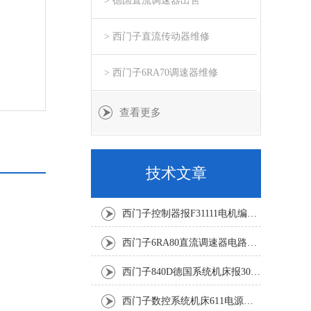
> 德国直流调速器出售
> 西门子直流传动器维修
> 西门子6RA70调速器维修
查看更多
技术文章
西门子控制器报F31111电机编码器坏修复解决
西门子6RA80直流调速器电路板坏销售修理单位
西门子840D德国系统机床报300501修复解决
西门子数控系统机床611电源模块灯不显示修复解决