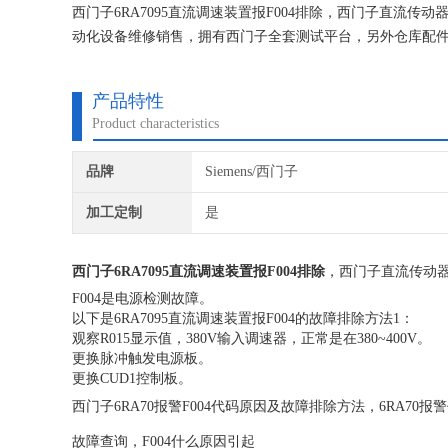
西门子6RA7095直流调速装置报F004排除，西门子直流
动化设备维修销售，拥有西门子全套测试平台，另外仓库配
后提供给客户， 使设备能达到现场正常使用。为用户节约时
产品特性
Product characteristics
品牌
Siemens/西门子
加工定制
是
西门子6RA7095直流调速装置报F004排除
，西门子直流传动
F004是电源检测故障。
以下是6RA7095直流调速装置报F004的故障排除方法1：
观察R015显示值，380V输入调速器，正常是在380~400V。
更换脉冲触发电源板。
更换CUD1控制板。
西门子6RA70报警F004代码原因及故障排除方法，6RA70报警代
故障查询，F004什么原因引起