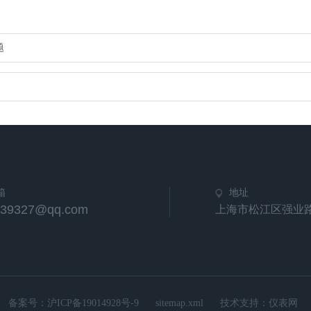
题
箱
地址
539327@qq.com
上海市松江区强业路
备案号：
沪ICP备19014928号-9
sitemap.xml
技术支持：
仪表网