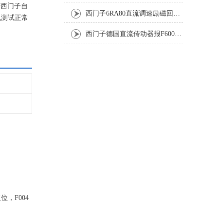
于西门子自
西门子6RA80直流调速励磁回路坏报F60005修复排除
机测试正常
西门子德国直流传动器报F60067高温报警修复排除方法
位，F004