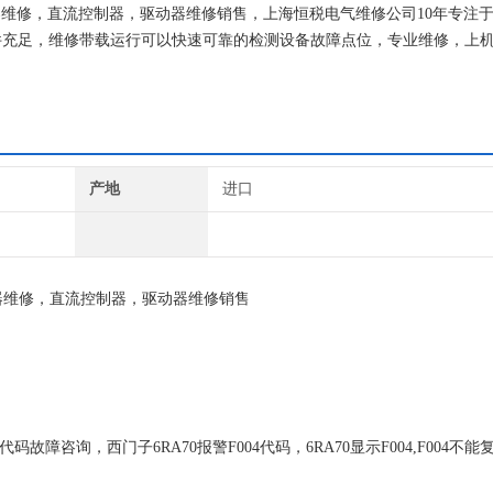
传动器维修，直流控制器，驱动器维修销售，上海恒税电气维修公司10年专注
件充足，维修带载运行可以快速可靠的检测设备故障点位，专业维修，上
间成本、提高生产效率！
产地
进口
器维修，直流控制器，驱动器维修销售
码故障咨询，西门子6RA70报警F004代码，6RA70显示F004,F004不能复