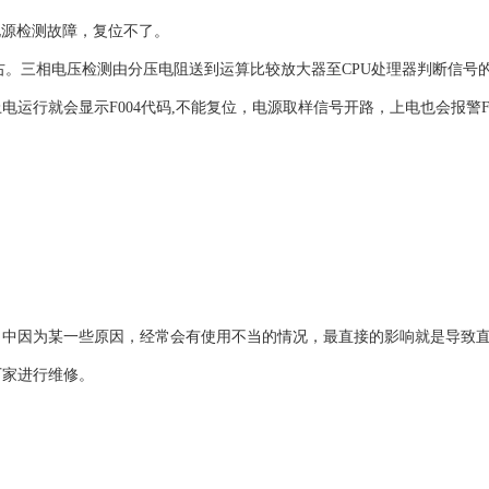
4电源检测故障，复位不了。
%左右。三相电压检测由分压电阻送到运算比较放大器至CPU处理器判断信号
运行就会显示F004代码,不能复位，电源取样信号开路，上电也会报警F0
。
当中因为某一些原因，经常会有使用不当的情况，最直接的影响就是导致
厂家进行维修。