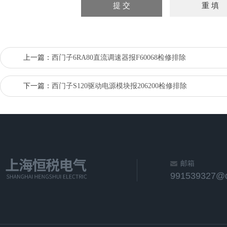
上一篇：
西门子6RA80直流调速器报F60068检修排除
下一篇：
西门子S120驱动电源模块报206200检修排除
邮箱
991539327@