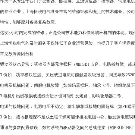
作为一家专注于西门子变频器、触摸屏、直流调速器、控制器、伺服电机
的专业企业，上海恒税电气具备丰富的维修经验和充足的技术储备。公司
特性，能够应对各类复杂故障。
这次3小时内完成的维修，正是公司技术能力和快速响应机制的体现。现
上海恒税电气的及时服务不仅降低了企业运营风险，也提升了客户满意度
‌常见故障原因分析‌
‌驱动器状态异常‌：驱动器内部元件损坏（如IGBT击穿、电路板故障）或
3 例如，功率模块过温、欠压或过电流可能触发次级报警，间接导致25202
‌电机及机械问题‌：伺服电机故障（如编码器损坏、轴承卡滞、绕组绝缘
3 电机引出线破损或接线盒进水也可能引发短路，影响驱动器工作。‌
‌电源与接地问题‌：电源电压不稳定、输出缺相或接地电阻超标（如PE
3 例如，接地极埋深不足或土壤干燥可能使接地电阻>4Ω，触发漏电流误判
‌通讯与参数配置错误‌：数控系统与驱动器之间的总线连接（如PROFINE