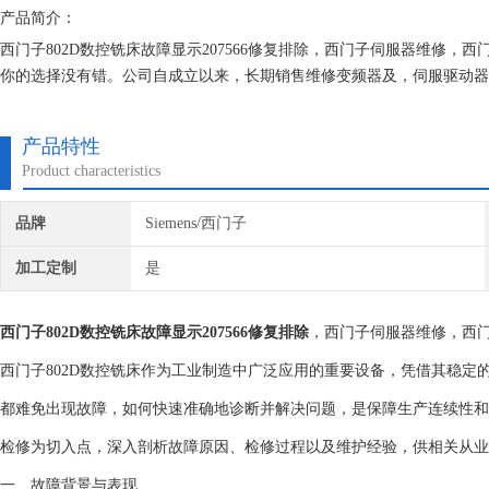
产品简介：
西门子802D数控铣床故障显示207566修复排除，西门子伺服器维修
你的选择没有错。公司自成立以来，长期销售维修变频器及，伺服驱动器
的机器建立*的维修档案，所有我们维修的机器我们都有*的参数备份
产品特性
Product characteristics
品牌
Siemens/西门子
加工定制
是
西门子802D数控铣床故障显示207566修复排除
，西门子伺服器维修，西
西门子802D数控铣床作为工业制造中广泛应用的重要设备，凭借其稳
都难免出现故障，如何快速准确地诊断并解决问题，是保障生产连续性和效率
检修为切入点，深入剖析故障原因、检修过程以及维护经验，供相关从业
一、故障背景与表现