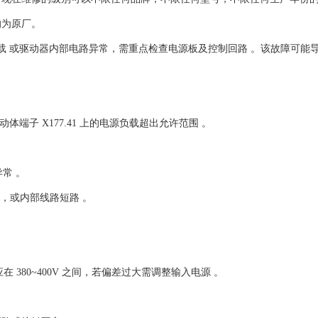
均为原厂。
源 P15 过载‌ 或驱动器内部电路异常，需重点检查电源板及控制回路 。该故障可
即驱动体端子 X177.41 上的电源负载超出允许范围 。‌‌
 。‌‌
，或内部线路短路 。‌‌
 ‌380~400V‌ 之间，若偏差过大需调整输入电源 。‌‌