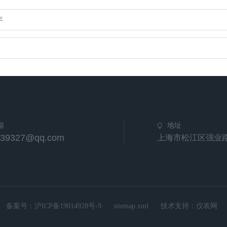
年
箱
地址
539327@qq.com
上海市松江区强业路
备案号：
沪ICP备19014928号-9
sitemap.xml
技术支持：
仪表网