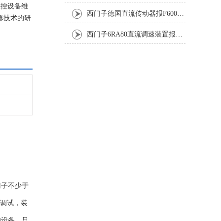
工控设备维
西门子德国直流传动器报F60067高温报警修复排除方法
修技术的研
西门子6RA80直流调速装置报F60035修复排除方法
门子不少于
再调试，装
的设备。只