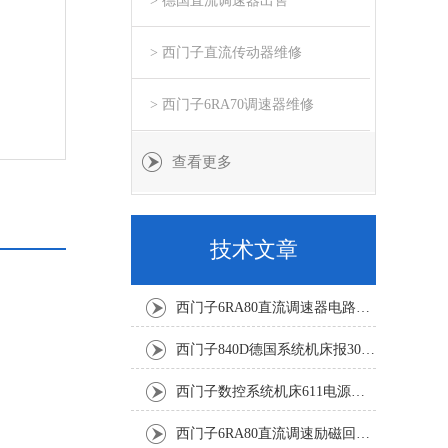
> 德国直流调速器出售
> 西门子直流传动器维修
> 西门子6RA70调速器维修
查看更多
技术文章
西门子6RA80直流调速器电路板坏销售修理单位
西门子840D德国系统机床报300501修复解决
西门子数控系统机床611电源模块灯不显示修复解决
西门子6RA80直流调速励磁回路坏报F60005修复排除