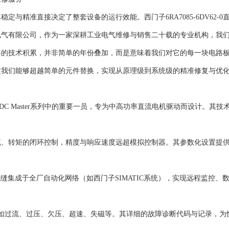
与精准直接决定了整套设备的运行效能。西门子6RA7085-6DV62-0
电气有限公司，作为一家深耕工业电气维修与销售二十载的专业机构，我
年的技术积累，并非简单的年份叠加，而是意味着我们对它的每一块电路
使我们能够超越简单的元件替换，实现从原理级到系统级的精准修复与优
oreg DC Master系列中的重要一员，专为中高功率直流电机驱动而设计。其
流、转矩的闭环控制，精度与响应速度远超模拟控制器。其参数化设置提
够无缝集成于全厂自动化网络（如西门子SIMATIC系统），实现远程监控、
如过流、过压、欠压、超速、失磁等。其详细的故障诊断代码与记录，为