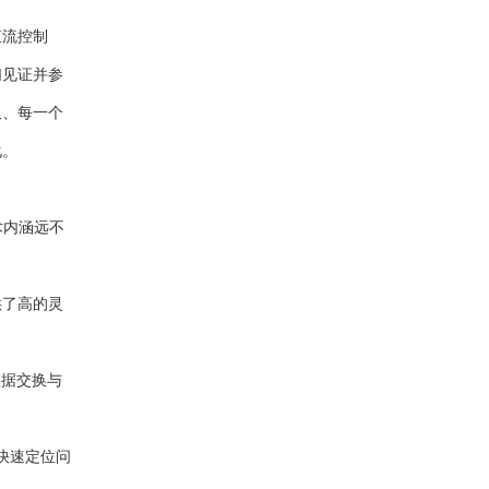
直流控制
们见证并参
板、每一个
化。
技术内涵远不
供了高的灵
数据交换与
快速定位问