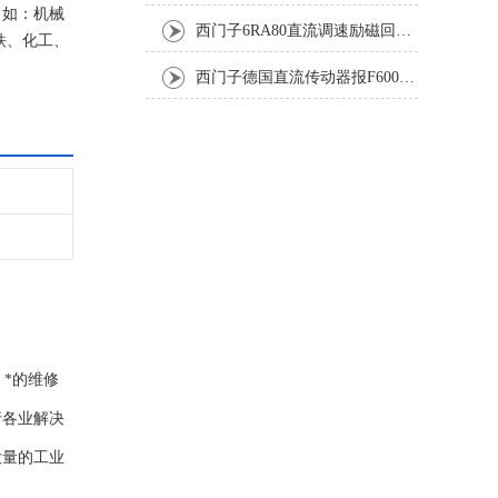
，如：机械
西门子6RA80直流调速励磁回路坏报F60005修复排除
铁、化工、
西门子德国直流传动器报F60067高温报警修复排除方法
*的维修
行各业解决
大量的工业