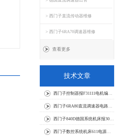
> 德国直流调速器出售
> 西门子直流传动器维修
> 西门子6RA70调速器维修
查看更多
技术文章
西门子控制器报F31111电机编码器坏修复解决
西门子6RA80直流调速器电路板坏销售修理单位
西门子840D德国系统机床报300501修复解决
西门子数控系统机床611电源模块灯不显示修复解决