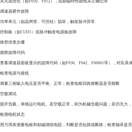
未完成优化（如F050、F052），或励磁特性曲线未正确记录 ‌
‌调速器硬件故障‌
功率单元（如晶闸管、可控硅）损坏，触发脉冲异常 ‌
控制板（如CUD1）或脉冲触发电源板故障 ‌
‌推荐排查步骤‌
‌观察故障代码‌
查看调速器面板显示的故障代码（如F030、F042、F60061等），对应具体
‌检查电源与接线‌
测量三相输入电压是否平衡、正常；检查电枢回路熔断器是否熔断 ‌
‌空载测试‌
脱开负载，单独运行电机。若空载正常，则为机械负载问题；若仍无力，则
‌检测电机状态‌
用万用表测量电枢和励磁绕组电阻，判断是否短路或断路；检查轴承是否卡