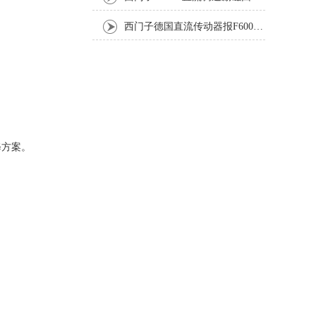
西门子德国直流传动器报F60067高温报警修复排除方法
修方案。
：