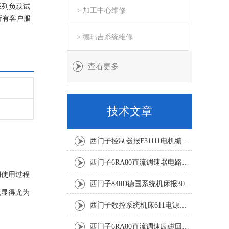
系列负载试
> 加工中心维修
所有客户服
> 德玛吉系统维修
查看更多
技术文章
西门子控制器报F31111电机编码器坏修复解决
西门子6RA80直流调速器电路板坏销售修理单位
期使用过程
西门子840D德国系统机床报300501修复解决
题显得尤为
西门子数控系统机床611电源模块灯不显示修复解决
西门子6RA80直流调速励磁回路坏报F60005修复排除