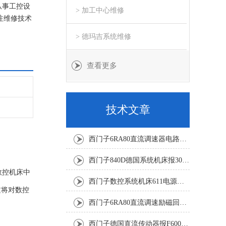
从事工控设
> 加工中心维修
注维修技术
> 德玛吉系统维修
查看更多
技术文章
西门子6RA80直流调速器电路板坏销售修理单位
西门子840D德国系统机床报300501修复解决
数控机床中
西门子数控系统机床611电源模块灯不显示修复解决
文将对数控
西门子6RA80直流调速励磁回路坏报F60005修复排除
西门子德国直流传动器报F60067高温报警修复排除方法