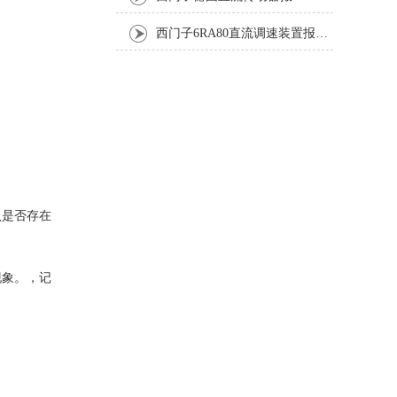
西门子6RA80直流调速装置报F60035修复排除方法
认是否存在
现象。，记