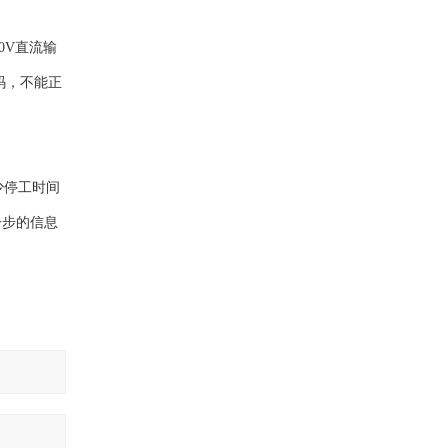
0V直流输
码，不能正
少停工时间
一步的信息