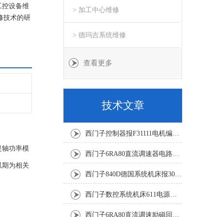
工控设备维
> 加工中心维修
修技术的研
> 德玛吉系统维修
查看更多
技术文章
西门子控制器报F31111电机编码器坏修复解决
是轴功率模
西门子6RA80直流调速器电路板坏销售修理单位
以期为相关
西门子840D德国系统机床报300501修复解决
西门子数控系统机床611电源模块灯不显示修复解决
西门子6RA80直流调速励磁回路坏报F60005修复排除