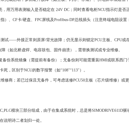
亮，用万用表测输入是否稳定在 ‌24V DC‌；同时查看电柜NCU指示灯是否
、CF卡/硬盘、FPC屏线及Profibus-DP总线插头（注意终端电阻设置
示器测试——外接正常则原屏/背光故障；仍无显示则锁定PCU主板、CPU或
0主板严重故障‌（如北桥虚焊、电容鼓包、固件崩溃），需替换测试或专业维修。
ost恢复备份系统镜像（需提前有备份）；无备份则可能需重装HMI或联系西
卡死，区别于NCU的数字报警（如“108"“113"）。‌‌
维修商‌；若已过保且无备件，可考虑送修PCU50主板（芯片级维修）或
MC,PLC模块三部分组成，由于在集成系统时，总是将SIMODRIVE611D
此在说明诗二者划归一处。