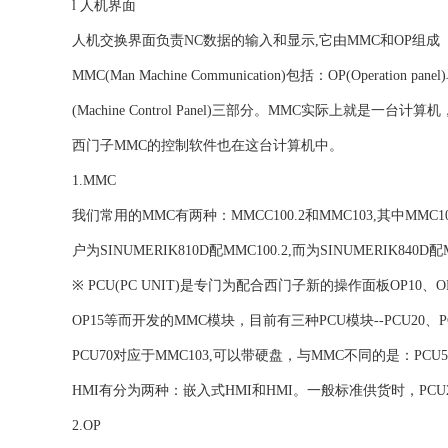
l 人机界面
人机交换界面负责NC数据的输入和显示,它由MMC和OP组成
MMC(Man Machine Communication)包括：OP(Operation pa
(Machine Control Panel)三部分。MMC实际上
西门子MMC的控制软件也在这台计算机中。
1.MMC
我们常用的MMC有两种：MMCC100.2和MMC103,其中MMC
户为SINUMERIK810D配MMC100.2,而为SINUMERIK840D配M
※ PCU(PC UNIT)是专门为配合西门子新的操作面板OP10、OP
OP15等而开发的MMC模块，目前有三种PCU模块--PCU20、PC
PCU70对应于MMC103,可以带硬盘，与MMC不同的是：PCU5
HMI有分为两种：嵌入式HMI和HMI。一般标准供货时，PCU20
2.OP