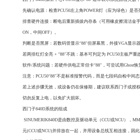
‌先确认电源‌：检查PCU50左上角POWER灯（应为绿色）是否
‌排查硬件连接‌：断电后重新插拔内存条（可用橡皮擦清洁金手指）
ON，中间OFF）。
‌判断是否黑屏‌：若数码管显示“88"但屏幕黑，外接VGA显
‌若两排红灯全亮 + “88"不跳‌：基本可判定为 ‌PCU5
‌软件/系统问题‌：若硬件供电正常但卡“88"，可尝试用Gh
‌注意‌：PCU50“88"‌不是标准报警代码‌，而是七段码自检中间态
若上述步骤无效，或设备仍在保修期，‌建议联系西门子或授权
切勿反复上电，以免扩大损坏。‌‌
西门子840D系统的组成
SINUMERIK840D是由数控及驱动单元（CCU或NCU），M
元(CCU或NCU)并排放在一起，并用设备总线互相连接，因