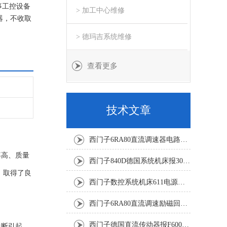
事工控设备
> 加工中心维修
器，不收取
> 德玛吉系统维修
查看更多
技术文章
西门子6RA80直流调速器电路板坏销售修理单位
率高、质量
西门子840D德国系统机床报300501修复解决
，取得了良
西门子数控系统机床611电源模块灯不显示修复解决
西门子6RA80直流调速励磁回路坏报F60005修复排除
西门子德国直流传动器报F60067高温报警修复排除方法
引起。‌‌