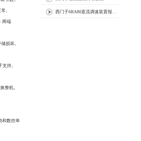
正常。
西门子6RA80直流调速装置报F60035修复排除方法
：两端
存储损坏。
门子支持。
更换整机。
驱动和数控单