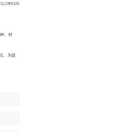
,OP032S
两种。对
个节点。为提