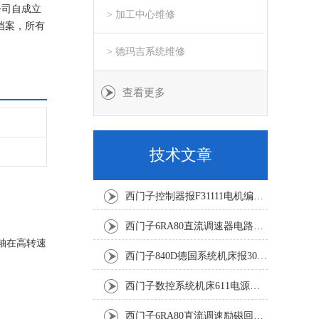
公司自成立
> 加工中心维修
档案，所有
> 德玛吉系统维修
查看更多
技术文章
西门子控制器报F31111电机编码器坏修复解决
西门子6RA80直流调速器电路板坏销售修理单位
主轴在高转速
西门子840D德国系统机床报300501修复解决
西门子数控系统机床611电源模块灯不显示修复解决
西门子6RA80直流调速励磁回路坏报F60005修复排除