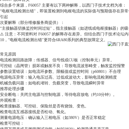
综合多个来源，F60057 主要有以下两种解释，‌以西门子技术文档为准‌：
‌“电枢电流检测出错"‌，即装置检测到电枢电流的实际值与预期值存在
引起 ‌
‌次要解释（部分维修服务商提供）‌：
‌“主接触器切换监控时间过短"‌，指主接触器（如进线或电枢接触器）的
⚠️ 注意：不同资料对 F60057 的解释存在差异。但结合西门子技术论坛内容
10，‌“电枢电流检测出错"更符合6RA80系列的典型故障定义‌。
‌常见原因‌
‌电流检测回路故障‌：传感器、信号线或CU板（控制单元）异常。
‌可控硅（晶闸管）损坏或触发不良‌：导致电流波形畸变，触发监控报警 ‌
‌参数设置错误‌：如电流环参数、限幅值或监控时间（p60801）不合理 ‌
‌电源电压异常‌：输入电压过高、过低或波动大，影响电流检测精度 ‌
‌机械负载问题‌：如电机堵转、负载突变，导致电流瞬时异常 ‌
‌推荐处理步骤‌
‌安全断电‌：关闭主电源与控制电源，等待电容放电（约10分钟）。
‌外观检查‌：
检查接触器、可控硅、保险丝是否有烧蚀、变色。
检查电流互感器接线是否松动、氧化。
‌测量电源电压‌：确认输入三相电压（如380V）是否正常稳定 ‌
‌检查可控硅‌：