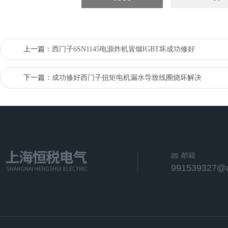
上一篇：
西门子6SN1145电源炸机冒烟IGBT坏成功修好
下一篇：
成功修好西门子扭矩电机漏水导致线圈烧坏解决
邮箱
991539327@