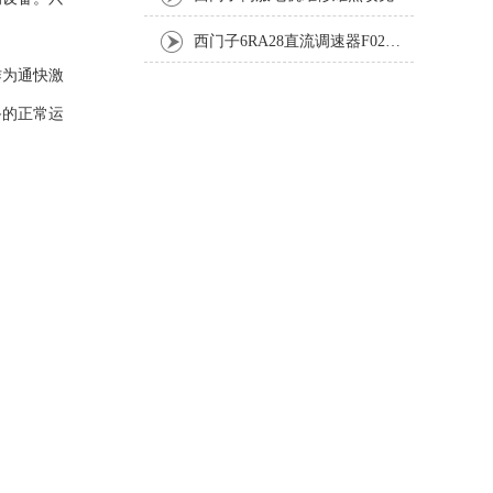
西门子6RA28直流调速器F02故障完整排查与修复方案
作为通快激
备的正常运