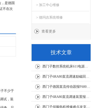
位，是德国
> 加工中心维修
证不在次
> 德玛吉系统维修
查看更多
技术文章
西门子数控系统机床611电源模块灯不显示修复解决
西门子6RA80直流调速励磁回路坏报F60005修复排除
西门子德国直流传动器报F60067高温报警修复排除方法
门子不少于
西门子6RA80直流调速装置报F60035修复排除方法
再调试，装
西门子伺服电机维修难点攻克：绝对值编码器掉电数据丢失恢复
的设备。只