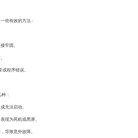
是一些有效的方法：
。
连接牢固。
障。
异常或程序错误。
几种：
造成无法启动。
，表现为死机或黑屏。
作，导致意外故障。